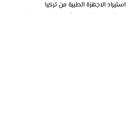
keyaan
24 سبتمبر 2024
6 دقيقة قراءة
استيراد الاجهزة الطبية من تركيا
استكشف كيف تحقق استيراد الأجهزة الطبية من تركيا قفزة نوعية في الرعاي
الصحية مع توفير تكنولوجيا حديثة وجودة مضمونة.
Home
Import
Contact
Blogs
Our Services