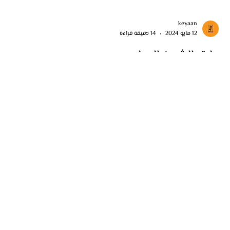
keyaan
12 مايو 2024
14 دقيقة قراءة
طرق الشحن الدولي
مقال يوضح قواعد الشحن الدولي بشكل مبسط وشامل، يتناول الإجراءات
والتحديات التي قد تواجهها الشحنات عبر الحدود بشكل فعّال
Home
Import