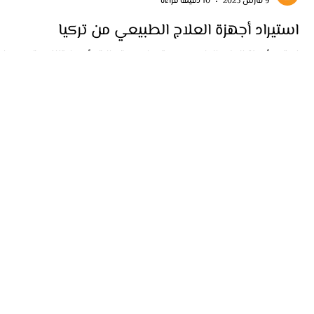
keyaan
9 مارس 2025
10 دقيقة قراءة
استيراد أجهزة العلاج الطبيعي من تركيا
استورد أجهزة العلاج الطبيعي من تركيا بجودة عالية وأسعار تنافسية مع كيان
شحن سريع وتخليص جمركي مضمون.
Home
Import
Contact
Blogs