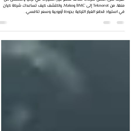
keyaan
27 أكتوبر 2025
11 دقيقة قراءة
شركات صناعة قطع غيار السيارات في تركيا
تعرف على أفضل شركات صناعة قطع غيار السيارات في تركيا وتخصص كل
منها، من Teknorot إلى BMC وMako، واكتشف كيف تساعدك شركة كيان
في استيراد قطع الغيار التركية بجودة أوروبية وسعر تنافسي.