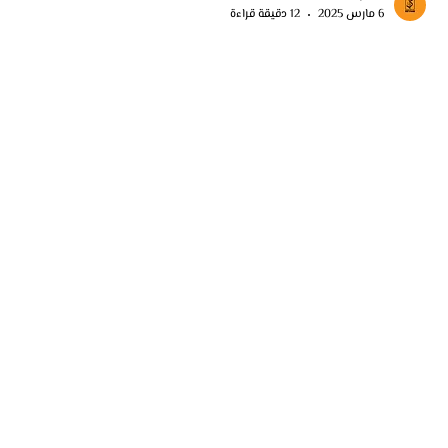
keyaan
6 مارس 2025
12 دقيقة قراءة
استيراد الأقمشة من الصين - دليل شامل
استيراد الأقمشة من الصين بجودة عالية وأسعار تنافسية. تعرف على أفضل
الموردين، طرق الشحن، والتخليص الجمركي لضمان استيراد ناجح.
Home
Import
Contact
Blogs