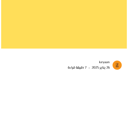
keyaan
26 يناير 2025
7 دقيقة قراءة
الاستيراد من تركيا - التكاليف
اكتشف تكاليف الاستيراد من تركيا في 2025 بما يشمل الشحن والجمارك
والتخزين نصائح لتقليل التكاليف وضمان استيراد آمن وفعّال للبضائع.