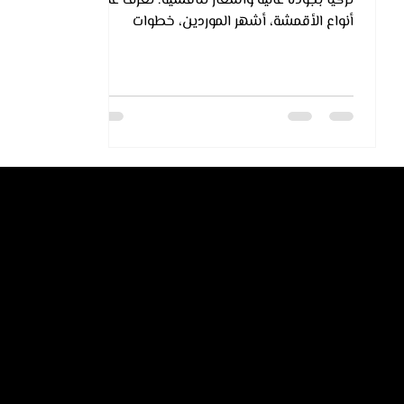
تركيا بجودة عالية وأسعار تنافسية. تعرّف على
أنواع الأقمشة، أشهر الموردين، خطوات
الاستيراد، ونصائح لتفادي الأخطاء وتحقيق
النجاح التجاري مع دعم كيان.