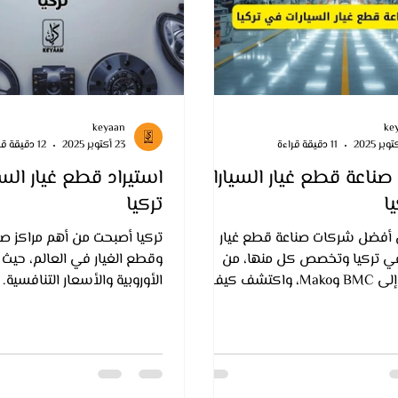
keyaan
ke
11 دقيقة قراءة
23 أكتوبر 2025
12 دقيقة قراءة
ناعة قطع غيار السيارات
استيراد قطع غيار الس
ا
تركيا
أفضل شركات صناعة قطع غيار
تركيا أصبحت من أهم مراكز صن
في تركيا وتخصص كل منها، من
وقطع الغيار في العالم، حيث 
Teknorot إلى BMC وMako، واكتشف كيف
الأوروبية والأسعار التنافسية.
كة كيان في استيراد قطع الغيار
الشامل من كيان، نتعرف على
ودة أوروبية وسعر تنافسي.
وموردين قطع غيار السيارات ف
الاستيراد الناجح، طرق الفح
النصائح للمستوردين من الدول 
والإفريقية الراغبين في الحص