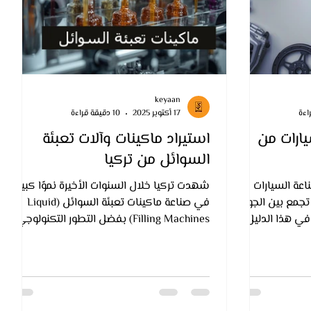
keyaan
17 أكتوبر 2025
10 دقيقة قراءة
يارات من
استيراد ماكينات وآلات تعبئة
السوائل من تركيا
اعة السيارات
شهدت تركيا خلال السنوات الأخيرة نموًا كبيرًا
تجمع بين الجودة
في صناعة ماكينات تعبئة السوائل (Liquid
 في هذا الدليل
Filling Machines) بفضل التطور التكنولوجي
 أفضل مصانع
وارتفاع جودة التصنيع المحلي. أصبحت ماكينات
ي تركيا، خطوات
تعبئة السوائل التركية من بين الأكثر طلبًا في
ص والشحن، وأهم
الأسواق العربية والإفريقية، نظرًا لدقتها العالية
العربية
واعتمادها على أنظمة أوتوماتيكية متطورة
ول على منتجات
تسهّل عمليات التعبئة والإنتاج في مختلف