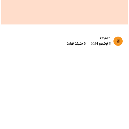
keyaan
3 نوفمبر 2024
6 دقيقة قراءة
استيراد البوتكس والفيلر من تركيا
استيراد منتجات البوتكس والفيلر عالية الجودة من تركيا عبر شركة كيان. منتجا
معتمدة أسعار تنافسية شحن آمن وسريع ودعم كامل للإجراءات الجمركية.
Home