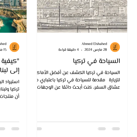
ahed
Ahmed Elshahed
28 مارس 2024
4 دقيقة قراءة
15 مارس 2024
السياحة في تركيا
"كيفية ا
إلى لبن
السياحة في تركيا الكشف عن أفضل الأماكن
للزيارة ‍ ‍ مقدمة للسياحة في تركيا باعتباري من
استيراد ال
عشاق السفر، كنت أبحث دائمًا عن الوجهات
تركيا ولبن
التي تجمع...
أن منتجات 
الأجنبية ش
مما عزز عمل
لبنان كما
قفزة نوعي
نتيجة للتغ