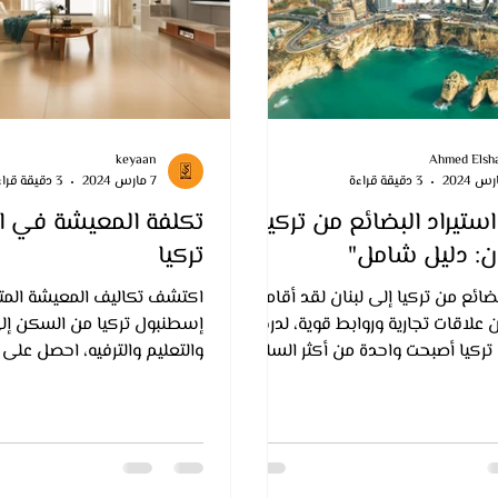
keyaan
Ahmed Elsh
3 دقيقة قراءة
7 مارس 2024
3 دقيقة قراءة
ستيراد البضائع من تركيا
تكلفة المعيشة في 
ان: دليل شامل"
تركيا
بضائع من تركيا إلى لبنان لقد أقامت
اكتشف تكاليف المعيشة المتغ
ان علاقات تجارية وروابط قوية، لدرجة
إسطنبول تركيا من السكن إلى 
تركيا أصبحت واحدة من أكثر السلع
والتعليم والترفيه، احصل على
عبية ومطلوبة في الأسواق اللبنانية
"المعيشة في تركي
ية استيراد البضائع التركية الي لبنان.
 شهدت فترة ما بعد الفيروس كورونا
ة في المنطقة البحرية بشكل عام
ييرات التي أثرت على نظام سلاسل