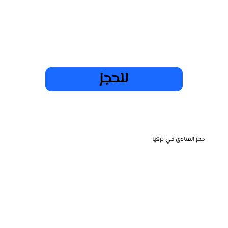
للحجز
حجز الفنادق في تركيا
نقدم خدمة حجز الفنادق في تركيا بأفضل الأسعار لتجربة إقامة مريحة وفاخرة في أشهر المدن السياحية مثل إسطنبول أنطاليا وكابادوكيا. نحرص على توفير
خيارات متعددة تناسب احتياجاتك سواء كنت تبحث عن فنادق فاخرة أو إقامة اقتصادية. دعنا نهتم بتفاصيل حجزك لتستمتع برحلتك بكل راحة.