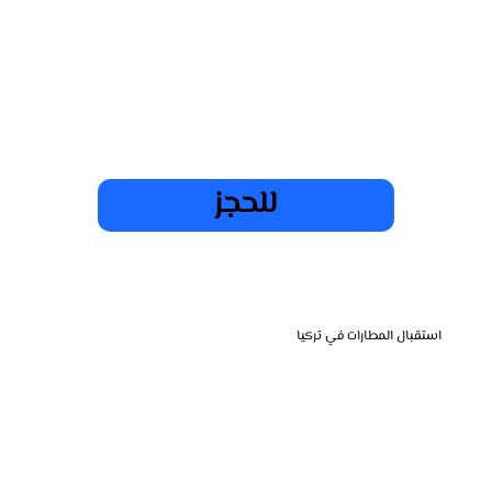
للحجز
استقبال المطارات في تركيا
نقدم خدمة استقبال المسافرين من المطارات في تركيا لضمان وصولكم بكل راحة وسهولة. سواء كنتم قادمين للعمل أو السياحة فريقنا جاهز لاستقبالكم
من أي مطار وتنظيم نقلكم إلى وجهتكم بأمان وسلاسة، مع مراعاة أعلى معايير الراحة.