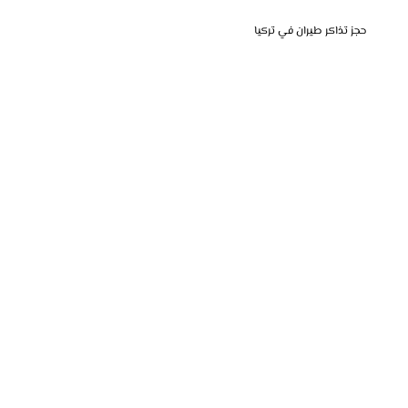
حجز تذاكر طيران في تركيا
نقدم خدمة حجز تذاكر الطيران في تركيا، حيث نوفر لك أفضل الخيارات والأسعار للرحلات الداخلية والدولية. سواء كنت تخطط لرحلة سياحية أو عمل،
نساعدك في العثور على أنسب تذكرة لتناسب جدولك وميزانيتك، مما يضمن لك تجربة سفر مريحة وسهلة.