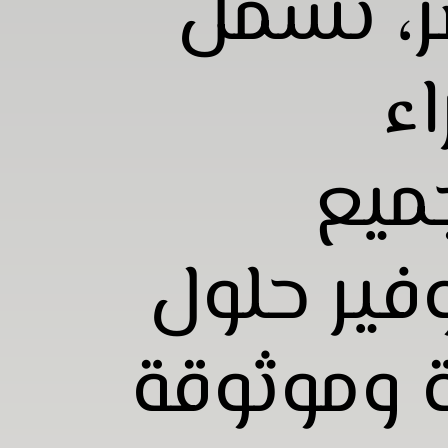
ر، تشمل
ء
ميع
وفير حلول
 وموثوقة