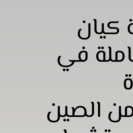
 كيان
ملة في
ة
من الصين