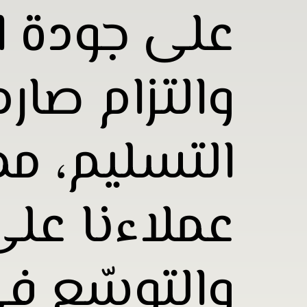
على جودة ال
والتزام صار
التسليم، مم
عملاءنا على
والتوسّع ف