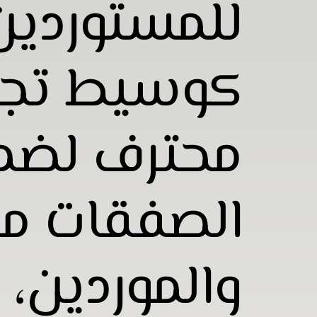
للمستوردين
كوسيط تجا
محترف لضم
الصفقات من
والموردين، م