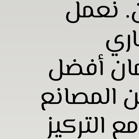
. نعمل
ري
ان أفضل
 المصانع
ع التركيز