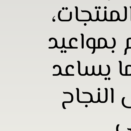
منتجات،
م بمواعيد
ا يساعد
 النجاح
ي