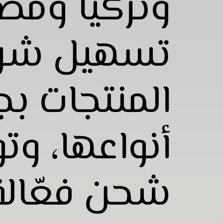
وتركيا ومص
تسهيل شرا
المنتجات بج
أنواعها، وت
شحن فعّالة