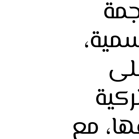
جمة
سمية،
لى
ركية
ا، مع