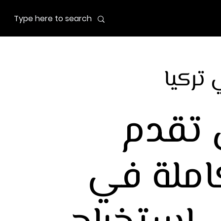
 تركيا
 تقدم
املة في