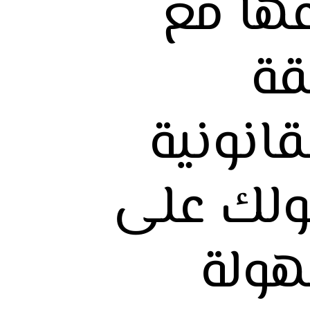
عها مع
قة
قانونية
لك على
هولة