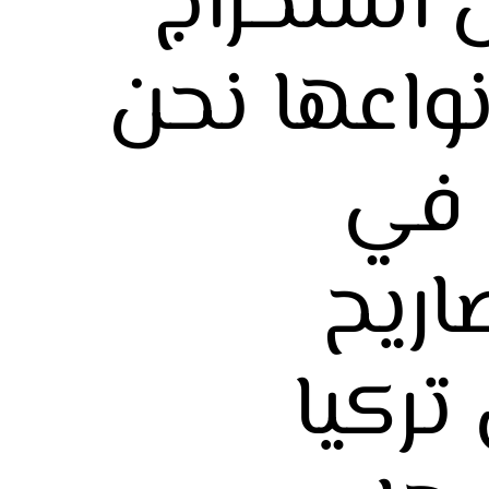
 استخراج
نواعها نحن
في
اريح
تركيا