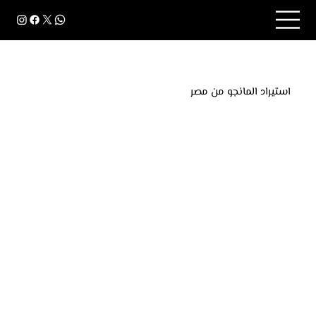
استيراد المانجو من مصر
"انغمس في المذاق الرائع للمانجو المصري. ينمو المانجو
الفاخر في التربة الخصبة في مصر، ويشتهر بحلاوته التي لا
مثيل لها، ورائحته النابضة بالحياة، وجودته الفائقة. ارفع
مستوى تجربة الفاكهة الخاصة بك مع أفضل ما في
بساتيننا.