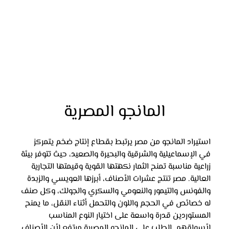
المانجو المصرية
استيراد المانجو من مصر يرتبط بقطاع إنتاج ضخم يتمركز 
في الإسماعيلية والشرقية والبحيرة والصعيد، حيث تتوفر بيئة 
زراعية مناسبة تمنح الثمار نكهتها القوية وقيمتها التجارية 
العالية. مصر تنتج عشرات الأصناف، أبرزها العويسي والزبدة 
والفونس والتيمور والنعومي والسكري والجولك، وكل صنف 
له خصائص في الحجم واللون والتحمل أثناء النقل، ما يمنح 
المستوردين قدرة واسعة على اختيار النوع المناسب 
لأسواقهم. الطلب على المانجو المصرية مرتفع لأن الأصناف 