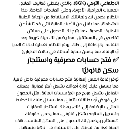
الاجتماعي التركي (SGK)
، والذي يغطي تكاليف العلاج، 
العمليات الجراحية، الأدوية، وحتى العلاجات الخاصة. هذا 
النظام يضمن لك ولعائلتك الاستفادة من الرعاية الطبية 
المتكاملة، مما يقلل من الأعباء المالية التي قد تنشأ عن 
التكاليف الصحية. كما يتيح لك الحصول على معاش 
تقاعدي في المستقبل، مما يضمن لك حياة كريمة بعد 
التقاعد. بالإضافة إلى ذلك، يوفر النظام تغطية لحالات العجز 
أو الوفاة، مما يضمن حماية أسرتك في حالات الطوارئ.
✅ فتح حسابات مصرفية واستئجار 
سكن قانونيًا
توفر إقامة العمل إمكانية فتح حسابات مصرفية داخل تركيا، 
مما يسهل عليك إدارة أموالك بشكل أكثر فعالية. يمكنك 
التعامل بشكل مريح مع المؤسسات المالية، مثل الحصول 
على قروض أو بطاقات ائتمان، مما يسهل عليك التخطيط 
المالي. بالإضافة إلى ذلك، يمكنك استئجار العقارات 
وتسجيل العقود بشكل قانوني، مما يحمي حقوقك 
كمستأجر ويضمن لك الحصول على السكن المناسب. هذه 
الميزة تعزز من قدرتك على الاستقرار في تركيا وتسهيل 