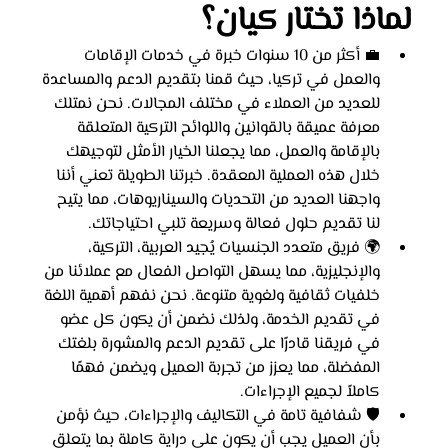
لماذا تختار كيان؟
💼 أكثر من 10 سنوات خبرة في خدمات الإقامات 
والعمل في تركيا، حيث قمنا بتقديم الدعم والمساعدة 
للعديد من العملاء في مختلف المجالات. نحن نمتلك 
معرفة عميقة بالقوانين واللوائح التركية المتعلقة 
بالإقامة والعمل، مما يجعلنا الخيار الأمثل لتوجيهك 
خلال هذه العملية المعقدة. خبرتنا الطويلة تعني أننا 
واجهنا العديد من التحديات والسيناريوهات، مما يتيح 
لنا تقديم حلول فعالة وسريعة تلبي احتياجاتك.
🌍 فريق متعدد الجنسيات يُجيد العربية، التركية، 
والإنجليزية، مما يسهل التواصل الفعال مع عملائنا من 
خلفيات ثقافية ولغوية متنوعة. نحن نفهم أهمية اللغة 
في تقديم الخدمة، ولذلك نضمن أن يكون كل عضو 
في فريقنا قادرًا على تقديم الدعم والمشورة بلغتك 
المفضلة، مما يعزز من تجربة العميل ويضمن فهمًا 
كاملاً لجميع الإجراءات.
🛡️ شفافية تامة في التكاليف والإجراءات، حيث نؤمن 
بأن العميل يجب أن يكون على دراية كاملة بما يتعلق 