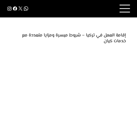
إقامة العمل في تركيا – شروط ميسرة ومزايا متعددة مع
خدمات كيان
نقدم خدمة استخراج تصاريح العمل في تركيا مع متابعة
شاملة للإجراءات القانونية لضمان الموافقة بسرعة
وسلاسة.