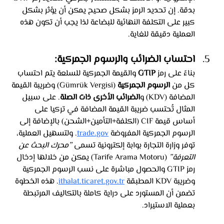
بدقة. إن تحديد الرمز بشكل صحيح يمكن أن يؤثر بشكل 
كبير على التكلفة النهائية للبضاعة لذا يجب أن تكون هذه 
العملية دقيقة للغاية.
احتساب الضرائب والرسوم الجمركية: 
بناءً على رمز 
GTIP
 والقيمة الجمركية للسلعة يتم احتساب 
كل من 
الرسوم الجمركية
 (Gümrük Vergisi) وضريبة القيمة 
المضافة (KDV) و
الضرائب الأخرى ذات الصلة
. على سبيل 
المثال تُحتسب ضريبة القيمة المضافة في تركيا على 
أساس قيمة CIF (الكلفة+التأمين+الشحن) بالإضافة إلى 
الرسوم الجمركية المفروضة 
trade.gov
. ولتسهيل العملية، 
توفر وزارة التجارة بوابة إلكترونية تسمى 
”محرك البحث عن 
التعرفة”
 (Tarife Arama Motoru) يمكن من خلالها إدخال 
رمز GTIP والحصول مباشرة على نسب الرسوم الجمركية 
وضريبة KDV المطبقة 
ithalat.ticaret.gov.tr
. هذه الخطوة 
تضمن أن المستورد على دراية كاملة بالتكاليف المرتبطة 
بعملية الاستيراد.