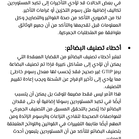
في بعض الحالات قد تؤدي التأخيرات إلى تكبد المستوردين 
تكاليف إضافية مثل رسوم التخزين أو غرامات التأخير. 
لذا من الضروري التأكد من صحة الفواتير والتصاريح وكل 
المعلومات قبل تقديمها والتأكد من أن جميع الوثائق 
متوافقة مع المتطلبات الجمركية.
أخطاء تصنيف البضائع: 
تعتبر أخطاء تصنيف البضائع من القضايا المعقدة التي 
يمكن أن تؤدي إلى مشاكل كبيرة فإذا تم تصنيف البضاعة 
برمز GTIP غير صحيح فقد يُحسب لها معدل رسوم خاطئ 
مما يؤدي إلى تأخير الإفراج عن الشحنة ويجب إعادة تقييم 
التصنيف. 
هذا الأمر ليس فقط مضيعة للوقت بل يمكن أن يتسبب 
أيضًا في تكبد المستوردين رسومًا إضافية أو حتى فقدان 
البضائع لذا يُنصح بالتحقق المسبق من التصنيف الجمركي 
للمواصفات الصحيحة لتفادي النزاعات والرسوم الزائدة ومن 
المهم أيضًا متابعة التغييرات في القوانين واللوائح المتعلقة 
بتصنيف البضائع للتأكد من أن المستوردين يتبعون أحدث 