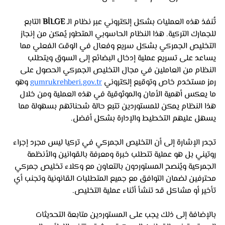
تُنفذ هذه العمليات بشكل إلكتروني عبر نظام الـ 
BİLGE
 التابع 
للجمارك التركية. هذا النظام الحاسوبي المتطور يُمكن من إنجاز 
التخليص الجمركي بشكل سريع وفعال في الوقت الفعلي مما 
يساعد على تسريع عملية إدخال البضائع إلى السوق ويتطلب 
النظام من العاملين في مجال التخليص الجمركي الحصول على 
رمز مستخدم خاص وتوقيع إلكتروني 
gumrukrehberi.gov.tr
 وهو 
ما يعكس أهمية الأمان والموثوقية في هذه العملية ومن خلال 
هذا النظام يمكن للمستوردين تتبع حالة شحناتهم بسهولة مما 
يسهل عليهم التخطيط والإدارة بشكل أفضل.
تجدر الإشارة إلى أن التخليص الجمركي في تركيا ليس مجرد إجراء 
روتيني بل هو عملية تتطلب خبرة ومعرفة بالقوانين والأنظمة 
الجمركية ويُنصح المستوردون بالتعاون مع وكلاء تخليص جمركي 
محترفين لضمان التوافق مع جميع المتطلبات القانونية وتجنب أي 
تأخير أو مشاكل قد تنشأ أثناء عملية التخليص. 
بالإضافة إلى ذلك يجب على المستوردين متابعة التحديثات 