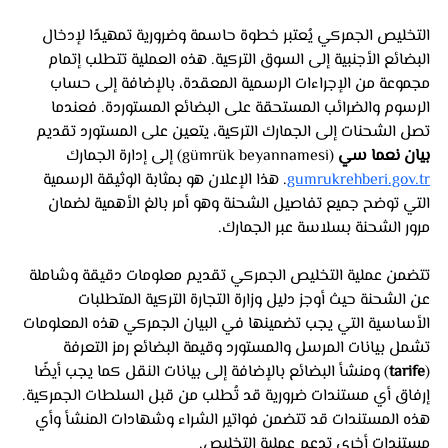
التخليص الجمركي يُعتبر خطوة حاسمة وضرورية تمهيدًا لإدخال 
البضائع الأجنبية إلى السوق التركية. هذه العملية تتطلب إتمام 
مجموعة من الإجراءات الرسمية المعقدة، بالإضافة إلى حساب 
الرسوم والضرائب المستحقة على البضائع المستوردة. فعندما 
تصل الشحنات إلى الجمارك التركية، يتعين على المستورد تقديم 
بيان نعما سي
 (gümrük beyannamesi) إلى إدارة الجمارك 
gumrukrehberi.gov.tr
. هذا الإعلان هو بمثابة الوثيقة الرسمية 
التي توضح جميع تفاصيل الشحنة وهو أمر بالغ الأهمية لضمان 
مرور الشحنة بسلاسة عبر الجمارك.
تتضمن عملية التخليص الجمركي تقديم معلومات دقيقة وشاملة 
عن الشحنة حيث أوجز دليل وزارة التجارة التركية المتطلبات 
الأساسية التي يجب تضمينها في البيان الجمركي هذه المعلومات 
تشمل بيانات المرسل والمستورد وقيمة البضائع رمز التعرفة 
(
tarife
) ومنشأ البضائع بالإضافة إلى بيانات النقل كما يجب أيضًا 
إرفاق أي مستندات ضرورية قد تُطلب من قبل السلطات الجمركية. 
هذه المستندات قد تتضمن فواتير الشراء وشهادات المنشأ وأي 
مستندات أخرى تدعم عملية التخليص.