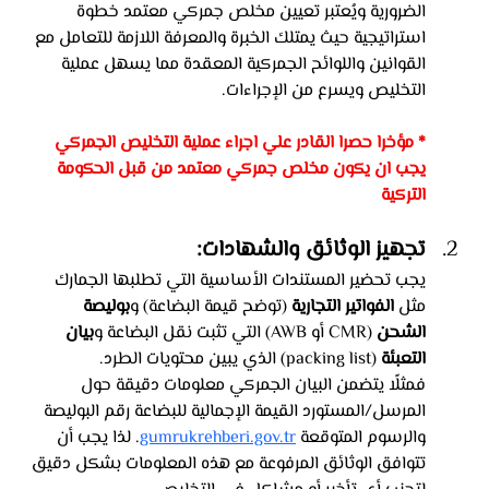
الضرورية ويُعتبر تعيين مخلص جمركي معتمد خطوة 
استراتيجية حيث يمتلك الخبرة والمعرفة اللازمة للتعامل مع 
القوانين واللوائح الجمركية المعقدة مما يسهل عملية 
التخليص ويسرع من الإجراءات.
* مؤخرا حصرا القادر علي اجراء عملية التخليص الجمركي 
يجب ان يكون مخلص جمركي معتمد من قبل الحكومة 
التركية
تجهيز الوثائق والشهادات: 
يجب تحضير المستندات الأساسية التي تطلبها الجمارك 
مثل 
الفواتير التجارية
 (توضح قيمة البضاعة) و
بوليصة 
الشحن
 (CMR أو AWB) التي تثبت نقل البضاعة و
بيان 
التعبئة
 (packing list) الذي يبين محتويات الطرد. 
فمثلًا يتضمن البيان الجمركي معلومات دقيقة حول 
المرسل/المستورد القيمة الإجمالية للبضاعة رقم البوليصة 
والرسوم المتوقعة 
gumrukrehberi.gov.tr
. لذا يجب أن 
تتوافق الوثائق المرفوعة مع هذه المعلومات بشكل دقيق 