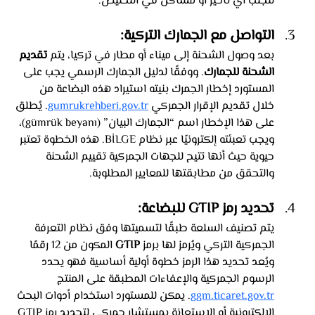
لتجنب أي تأخير أو مشاكل في التخليص.
التواصل مع الجمارك التركية: 
بعد وصول الشحنة إلى ميناء أو مطار في تركيا، يتم 
تقديم 
الشحنة للجمارك
. ووفقًا لدليل الجمارك الرسمي يجب على 
المستورد إخطار الجمرك بنيته استيراد هذه البضاعة من 
خلال تقديم الإقرار الجمركي 
gumrukrehberi.gov.tr
. يُطلق 
على هذا الإخطار اسم “الجمارك البيان” (gümrük beyanı)، 
ويجب تعبئته إلكترونيًا عبر نظام BİLGE. هذه الخطوة تعتبر 
حيوية حيث أنها تتيح للجهات الجمركية تقييم الشحنة 
والتحقق من مطابقتها للمعايير المطلوبة.
تحديد رمز GTIP للبضاعة: 
يتم تصنيف السلعة طبقًا لتسميتها وفق نظام التعرفة 
الجمركية التركي ويُرمز لها برمز 
GTIP
 المكون من 12 رقمًا 
ويُعد تحديد هذا الرمز خطوة أولية أساسية فهو يحدد 
الرسوم الجمركية والإعفاءات المطبقة على المنتج 
ggm.ticaret.gov.tr
. يمكن للمستورد استخدام أدوات البحث 
الإلكترونية أو الاستعانة بمستشار جمركي لتحديد رمز GTIP 