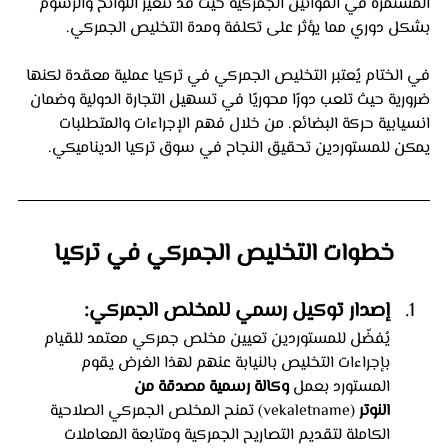
المستمرة في القوانين الجمركية حيث قد تتغير اللوائح والرسوم 
بشكل دوري مما يؤثر على تكلفة ومدة التخليص الجمركي.
في الختام يُعتبر التخليص الجمركي في تركيا عملية معقدة لكنها 
ضرورية حيث تلعب دورًا محوريًا في تسهيل التجارة الدولية وضمان 
انسيابية حركة البضائع. من خلال فهم الإجراءات والمتطلبات 
يمكن للمستوردين تحقيق النجاح في سوق تركيا الديناميكي.
خطوات التخليص الجمركي في تركيا
إصدار توكيل رسمي للمخلص الجمركي: 
يُفضّل للمستوردين تعيين مخلص جمركي معتمد للقيام 
بإجراءات التخليص بالنيابة عنهم لهذا الغرض يقوم 
المستورد بعمل 
وكالة رسمية مصدقة من 
النوتر
 (vekaletname) تمنح المخلص الجمركي الصلاحية 
الكاملة لتقديم التصاريح الجمركية ومتابعة المعاملات 