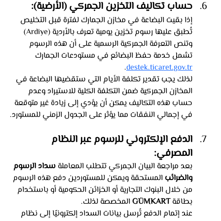
حساب تكاليف التخزين الجمركي (الأرضية): 
إذا بقيت البضاعة في مخازن الجمارك لفترة قبل التخليص 
تُطبق عليها رسوم تخزين يومية تعرف بالأردية (Ardiye) 
وتنص التعرفة الجمركية الرسمية على أن هذه الرسوم 
تشمل خدمة حفظ البضائع في مستودعات الجمارك 
. 
destek.ticaret.gov.tr
لذلك يجب تقدير تكلفة الأيام التي ستقضيها البضاعة في 
المخازن الجمركية ضمن التكلفة الكلية للاستيراد وعدم 
حساب هذه التكاليف يمكن أن يؤدي إلى زيادة غير متوقعة 
في إجمالي النفقات مما يؤثر على الجدول الزمني للمستورد.
الدفع الإلكتروني للرسوم عبر النظام 
المصرفي: 
بعد مراجعة البيان الجمركي تتطلب المعاملة 
سداد الرسوم 
والضرائب
 المستحقة ويمكن للمستوردين دفع هذه الرسوم 
من خلال البنوك التجارية أو الخزائن الحكومية أو باستخدام 
بطاقة 
GÜMKART
 المخصصة لذلك. 
عند إتمام الدفع تُرسل بيانات السداد إلكترونيًا إلى نظام 