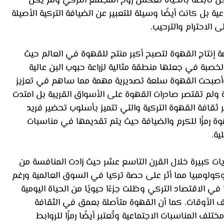
اكن نابضة بالحياة تعكس روح المجتمع التركي ولم يكن 
ة بل كانت أيضًا وسيلة للتعبير عن الضيافة التركية الأصيلة 
 الاحترام والترحيب.
ة إنتاج القهوة لتصبح أكبر منتج للقهوة في العالم حيث 
لخصبة في جعلها منطقة مثالية لزراعة حبوب البن عالية 
 وأصبحت القهوة سلعة تصديرية مهمة مما ساهم في تعزيز 
 ولم تقتصر صادرات القهوة على الأسواق القريبة بل امتدت 
ثقافة القهوة التركية والتي تتميز بأسلوب تحضير فريد 
ة رمزًا للكرم والضيافة حيث يتم تقديمها في مناسبات 
ية.
ات كبيرة خلال القرن التاسع عشر حيث زادت المنافسة من 
 وكولومبيا مما أثر على حصة تركيا في السوق العالمية ورغم 
الاقتصاد التركي وظلت جزءًا حيويًا من الحياة اليومية 
لف الأوقات. كما أن القهوة متأصلة بعمق في الثقافة 
لف المناسبات الاجتماعية وتُعتبر أيضًا رمزًا للروابط 