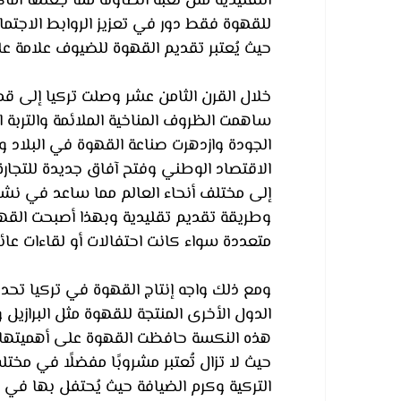
التقليدية مثل لعبة الطاولة مما جعلها أم
للقهوة فقط دور في تعزيز الروابط الاجتماعي
حيث يُعتبر تقديم القهوة للضيوف علامة على
خلال القرن الثامن عشر وصلت تركيا إلى قم
ساهمت الظروف المناخية الملائمة والتربة ا
الجودة وازدهرت صناعة القهوة في البلاد
الاقتصاد الوطني وفتح آفاق جديدة للتجارة
إلى مختلف أنحاء العالم مما ساعد في نشر 
وطريقة تقديم تقليدية وبهذا أصبحت القهو
متعددة سواء كانت احتفالات أو لقاءات عائل
ومع ذلك واجه إنتاج القهوة في تركيا تحدي
الدول الأخرى المنتجة للقهوة مثل البرازيل
هذه النكسة حافظت القهوة على أهميتها في 
حيث لا تزال تُعتبر مشروبًا مفضلًا في مخت
التركية وكرم الضيافة حيث يُحتفل بها في مخت