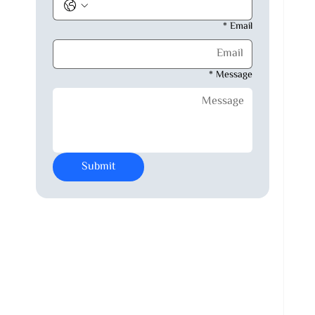
*
Email
*
Message
Submit