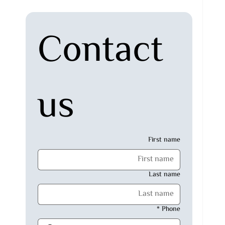
Contact 
us
First name
Last name
*
Phone