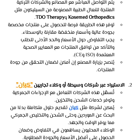
يتم التواصل المباشر مع المصانع والشركات التركية 
المنتجة للنعال الطبية المصنوعة من السيليكون مثل 
Kosemed Orthopedics
 و
TDO Therapy
.
توفر هذه الطريقة فرصة للحصول على منتجات مخصصة 
بجودة عالية وأسعار منخفضة مقارنة بالوسطاء.
يجب التفاوض حول الأسعار والحد الأدنى للطلب 
والتأكد من توافق المنتجات مع المعايير الصحية 
المعتمدة (ISO وCE).
يُنصح بزيارة المصنع إن أمكن لضمان التحقق من جودة 
المنتجات.
"كيان"
الاستيراد عبر شركات وسيطة أو وكلاء تجاريين 
تُسهّل هذه الشركات التعامل مع الإجراءات الجمركية 
وتوفر خدمات الشحن والتخزين.
يُمكن لشركة مثل 
كيان
 تقديم حلول متكاملة بدءًا من 
البحث عن الموردين وحتى الشحن والتخليص الجمركي 
مما يوفر الوقت والجهد.
الوكلاء المحليون يساهمون في التفاوض وضمان 
الحصول على أفضل الأسعار والجودة المطلوبة.