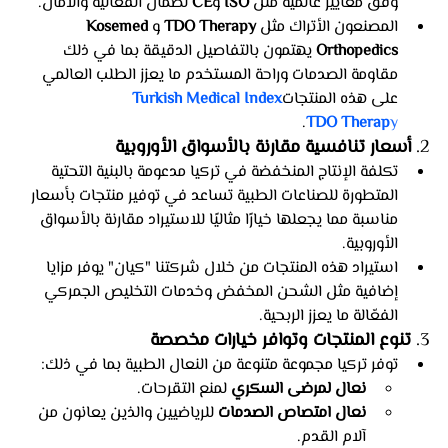
وفق معايير عالمية مثل 
ISO
 و
CE
 لضمان الفعالية والأمان.
المصنعون الأتراك مثل 
TDO Therapy
 و
Kosemed 
Orthopedics
 يهتمون بالتفاصيل الدقيقة بما في ذلك 
مقاومة الصدمات وراحة المستخدم ما يعزز الطلب العالمي 
على هذه المنتجات​
Turkish Medical Index
.
TDO Therap
y
2. 
أسعار تنافسية مقارنة بالأسواق الأوروبية
تكلفة الإنتاج المنخفضة في تركيا مدعومة بالبنية التحتية 
المتطورة للصناعات الطبية تساعد في توفير منتجات بأسعار 
مناسبة مما يجعلها خيارًا مثاليًا للاستيراد مقارنة بالأسواق 
الأوروبية.
استيراد هذه المنتجات من خلال شركتنا "كيان" يوفر مزايا 
إضافية مثل الشحن المخفض وخدمات التخليص الجمركي 
الفعّالة ما يعزز الربحية.
3. 
تنوع المنتجات وتوافر خيارات مخصصة
توفر تركيا مجموعة متنوعة من النعال الطبية بما في ذلك:
نعال لمرضى السكري
 لمنع التقرحات.
نعال امتصاص الصدمات
 للرياضيين والذين يعانون من 
آلام القدم.