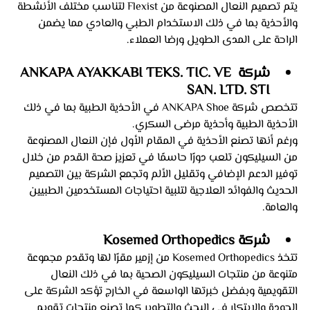
يتم تصميم النعال المصنوعة من Flexist لتناسب مختلف الأنشطة 
والأحذية بما في ذلك الاستخدام الطبي والعادي مما يضمن 
الراحة على المدى الطويل ورضا العملاء.
شركة ANKAPA AYAKKABI TEKS. TIC. VE 
SAN. LTD. STI
تتخصص شركة ANKAPA Shoe في الأحذية الطبية بما في ذلك 
الأحذية الطبية وأحذية مرضى السكري. 
ورغم أنها تصنع الأحذية في المقام الأول فإن النعال المصنوعة 
من السيليكون تلعب دورًا حاسمًا في تعزيز صحة القدم من خلال 
توفير الدعم الإضافي وتقليل الألم وتجمع الشركة بين التصميم 
الحديث والفوائد العلاجية لتلبية احتياجات المستخدمين الطبيين 
والعامة.
شركة Kosemed Orthopedics
تتخذ Kosemed Orthopedics من إزمير مقرًا لها وتقدم مجموعة 
متنوعة من منتجات السيليكون الصحية بما في ذلك النعال 
التقويمية وبفضل خبرتها الواسعة في الخارج تؤكد الشركة على 
الجودة والابتكار في البحث والتطوير كما تصنع منتجات تقويم 