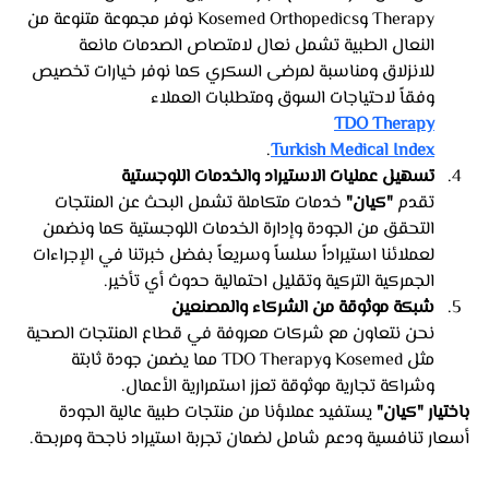
Therapy وKosemed Orthopedics نوفر مجموعة متنوعة من 
النعال الطبية تشمل نعال لامتصاص الصدمات مانعة 
للانزلاق ومناسبة لمرضى السكري كما نوفر خيارات تخصيص 
وفقاً لاحتياجات السوق ومتطلبات العملاء​
TDO Therapy
.
Turkish Medical Index
تسهيل عمليات الاستيراد والخدمات اللوجستية
تقدم 
"كيان"
 خدمات متكاملة تشمل البحث عن المنتجات 
التحقق من الجودة وإدارة الخدمات اللوجستية كما ونضمن 
لعملائنا استيراداً سلساً وسريعاً بفضل خبرتنا في الإجراءات 
الجمركية التركية وتقليل احتمالية حدوث أي تأخير.
شبكة موثوقة من الشركاء والمصنعين
نحن نتعاون مع شركات معروفة في قطاع المنتجات الصحية 
مثل Kosemed وTDO Therapy مما يضمن جودة ثابتة 
وشراكة تجارية موثوقة تعزز استمرارية الأعمال.
باختيار "كيان"
 يستفيد عملاؤنا من منتجات طبية عالية الجودة 
أسعار تنافسية ودعم شامل لضمان تجربة استيراد ناجحة ومربحة.