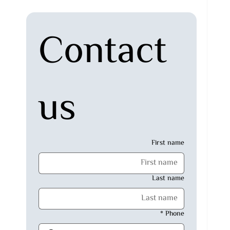
Contact 
us
First name
Last name
*
Phone