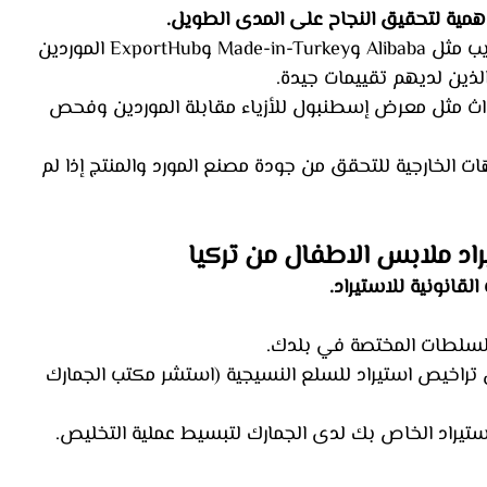
الأهمية لتحقيق النجاح على المدى الطويل.
 تسرد مواقع الويب مثل Alibaba وMade-in-Turkey وExportHub الموردين 
الذين لديهم تقييمات جيدة.
داث مثل معرض إسطنبول للأزياء مقابلة الموردين وفحص 
ت الخارجية للتحقق من جودة مصنع المورد والمنتج إذا لم 
لقانونية للاستيراد.
سلطات المختصة في بلدك.
تراخيص استيراد للسلع النسيجية (استشر مكتب الجمارك 
ستيراد الخاص بك لدى الجمارك لتبسيط عملية التخليص.