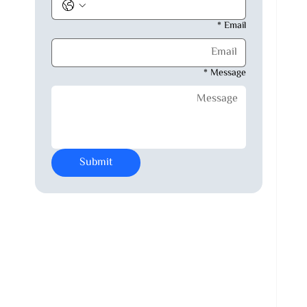
*
Email
*
Message
Submit