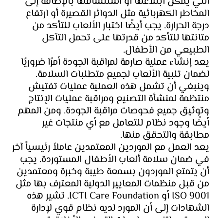
التي يمكن ابتلاعها أو استنشاقها بالإضافة إلى 
المخاطر الكهربائية مثل الدوائر القصيرة أو ارتفاع 
درجة الحرارة. يجب أيضًا اختبار الألعاب للتأكد من 
متانتها للتأكد من قدرتها على تحمل التآكل 
الطبيعي من الأطفال.
يعد إنشاء عملية صارمة لمراقبة الجودة أمرًا ضروريًا 
لضمان تلبية الألعاب لجميع متطلبات السلامة. 
وينبغي أن تشمل هذه العملية عمليات تفتيش 
منتظمة لمنشأة التصنيع ومراقبة عمليات الإنتاج 
وتوثيق جميع فحوصات مراقبة الجودة. ومن المهم 
أيضًا وجود نظام للتعامل مع أي منتجات غير 
مطابقة والتحقق منها.
يعد العمل مع الموردين المعتمدين عاملاً رئيسياً آخر 
في ضمان سلامة ألعاب الأطفال المستوردة. يجب 
أن يتمتع الموردون بسمعة طيبة وخبرة ومعتمدين 
من قبل منظمات المعايير الدولية المعترف بها مثل 
ISO 9001 أو ICTI Care Foundation. تشير هذه 
الشهادات إلى أن المورد لديه نظام قوي لإدارة 