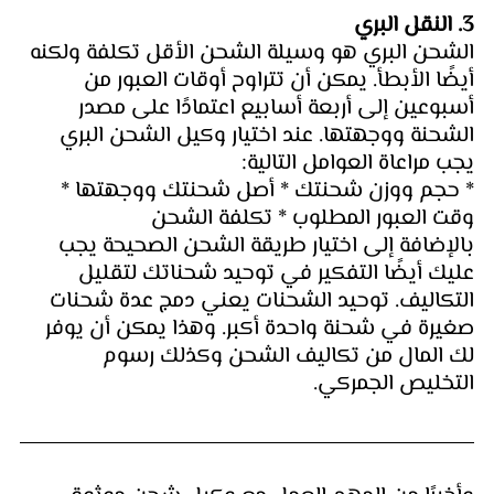
3. النقل البري
الشحن البري هو وسيلة الشحن الأقل تكلفة ولكنه 
أيضًا الأبطأ. يمكن أن تتراوح أوقات العبور من 
أسبوعين إلى أربعة أسابيع اعتمادًا على مصدر 
الشحنة ووجهتها. عند اختيار وكيل الشحن البري 
يجب مراعاة العوامل التالية:
* حجم ووزن شحنتك * أصل شحنتك ووجهتها * 
وقت العبور المطلوب * تكلفة الشحن
بالإضافة إلى اختيار طريقة الشحن الصحيحة يجب 
عليك أيضًا التفكير في توحيد شحناتك لتقليل 
التكاليف. توحيد الشحنات يعني دمج عدة شحنات 
صغيرة في شحنة واحدة أكبر. وهذا يمكن أن يوفر 
لك المال من تكاليف الشحن وكذلك رسوم 
التخليص الجمركي.