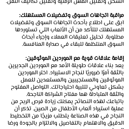
الشحن وتقليل المهل الزمنية وتقليل تكاليف النقل.
مراقبة اتجاهات السوق وتفضيلات المستهلك: 
ابق على اطلاع بأحدث اتجاهات السوق وتفضيلات 
المستهلك للتأكد من أن الألعاب التي تستوردها 
مطلوبة. تحليل تعليقات العملاء وإجراء أبحاث 
السوق المنتظمة للبقاء في صدارة المنافسة.
إقامة علاقات قوية مع الموردين الموثوقين: 
يعد بناء علاقات طويلة الأمد مع الموردين الجديرين 
بالثقة أمرًا ضروريًا لنجاح الاستيراد. اختر الموردين 
الموثوقين والمستجيبين والمستعدين للعمل 
بشكل تعاوني لتلبية احتياجاتك. التواصل المفتوح 
والثقة المتبادلة هما مفتاح الشراكة الناجحة.
باتباعك لهذه النصائح يمكنك زيادة فرص الربح من 
عملية استيراد ألعاب الأطفال من الصين. تذكر أن 
النجاح في هذه الصناعة يتطلب مزيجًا من التخطيط 
الدقيق والاهتمام بالتفاصيل والالتزام بالجودة ورضا 