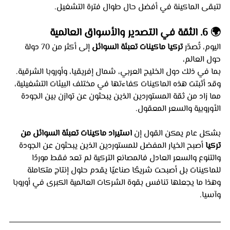
لتبقى الماكينة في أفضل حال طوال فترة التشغيل.
🌍 6. الثقة في التصدير والأسواق العالمية
اليوم، تُصدّر 
تركيا ماكينات تعبئة السوائل
 إلى أكثر من 70 دولة 
حول العالم،
بما في ذلك دول الخليج العربي، شمال إفريقيا، وأوروبا الشرقية.
وقد أثبتت هذه الماكينات كفاءتها في مختلف البيئات التشغيلية،
مما زاد من ثقة المستوردين الذين يبحثون عن توازن بين الجودة 
الأوروبية والسعر المعقول.
بشكل عام يمكن القول إن 
استيراد ماكينات تعبئة السوائل من 
تركيا
 أصبح الخيار المفضل للمستوردين الذين يبحثون عن الجودة 
والتنوع والسعر العادل فالمصانع التركية لم تعد فقط موردًا 
للماكينات بل أصبحت شريكًا صناعيًا يقدم حلول إنتاج متكاملة 
وهذا ما يجعلها تنافس بقوة الشركات العالمية الكبرى في أوروبا 
وآسيا.