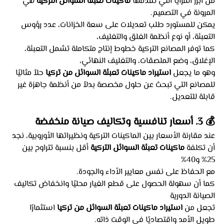
من أبرز المزايا التي تقدمها 
ماكينات تعبئة السوائل التركية
 هي 
المرونة في التصميم.
يمكن للمستورد طلب تعديلات على سعة الخزانات، عدد رؤوس 
التعبئة، أو نوع أنظمة الغلق والتغليف،
كما توفر المصانع التركية خطوط إنتاج متكاملة تشمل التعبئة، 
الإغلاق، وضع الملصقات، والتغليف النهائي،
وهو ما يجعل 
استيراد ماكينات تعبئة السوائل من تركيا
 حلاً مثاليًا 
للمصانع التي تبحث عن حلول مخصصة بدلاً من أنظمة جاهزة غير 
قابلة للتعديل.
💰 3. أسعار تنافسية وتكاليف صيانة منخفضة
عند مقارنة الأسعار بين الماكينات التركية ونظيراتها الأوروبية، نجد 
أن تكلفة 
ماكينات تعبئة السوائل التركية
 أقل بنسبة تتراوح بين 
25% و40%
مع الحفاظ على نفس معايير الأداء والجودة.
كما أن سهولة الحصول على قطع الغيار محليًا وانخفاض تكاليف 
الصيانة الدورية
تجعل من 
استيراد ماكينات تعبئة السوائل من تركيا
 استثمارًا 
طويل الأمد واقتصاديًا في الوقت ذاته.