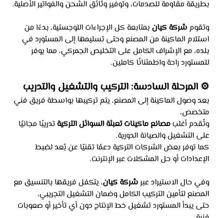
بطريقة مقاومة للصدمات، وتوفير وثائق الشحن والفواتير الأصلية.
وتقوم 
شركة كيان
 بمتابعة كل الإجراءات اللوجستية، بدءًا من 
استلام الماكينة من المصنع وحتى تسليمها إلى المستورد في 
بلده، مع الإشراف الكامل على التخليص الجمركي، مما يوفر 
للمستورد راحة واطمئنانًا كاملين.
⚙️ المرحلة السادسة: التركيب والتشغيل والتدريب
بعد وصول الماكينة إلى المصنع، يتم تركيبها بواسطة فريق فني 
متخصص،
وتُقدم أغلب 
مصانع ماكينات تعبئة السوائل التركية
 تدريبًا مجانيًا 
على التشغيل والصيانة الدورية.
كما توفر بعض الشركات التركية دعمًا تقنيًا عن بُعد لضبط 
الإعدادات أو حل المشكلات عبر الإنترنت.
وفي حال الاستيراد عبر 
شركة كيان
، يتكفل فريقها بالتنسيق مع 
المصنع لتأمين التركيب الكامل وضمان التشغيل التجريبي،
حتى يبدأ المستورد تشغيل خط الإنتاج دون أي تأخير أو صعوبات 
فنية.