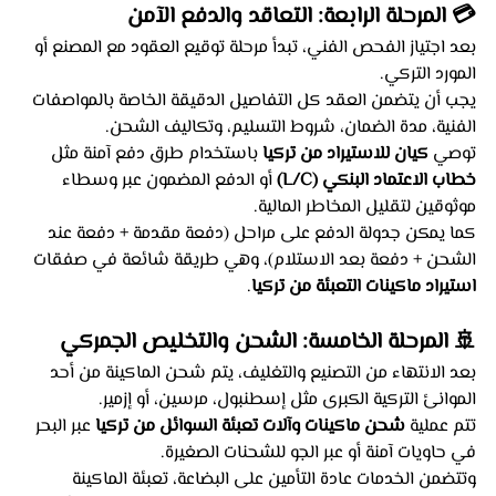
💳 المرحلة الرابعة: التعاقد والدفع الآمن
بعد اجتياز الفحص الفني، تبدأ مرحلة توقيع العقود مع المصنع أو 
المورد التركي.
يجب أن يتضمن العقد كل التفاصيل الدقيقة الخاصة بالمواصفات 
الفنية، مدة الضمان، شروط التسليم، وتكاليف الشحن.
توصي 
كيان للاستيراد من تركيا
 باستخدام طرق دفع آمنة مثل 
خطاب الاعتماد البنكي (L/C)
 أو الدفع المضمون عبر وسطاء 
موثوقين لتقليل المخاطر المالية.
كما يمكن جدولة الدفع على مراحل (دفعة مقدمة + دفعة عند 
الشحن + دفعة بعد الاستلام)، وهي طريقة شائعة في صفقات 
استيراد ماكينات التعبئة من تركيا
.
🚢 المرحلة الخامسة: الشحن والتخليص الجمركي
بعد الانتهاء من التصنيع والتغليف، يتم شحن الماكينة من أحد 
الموانئ التركية الكبرى مثل إسطنبول، مرسين، أو إزمير.
تتم عملية 
شحن ماكينات وآلات تعبئة السوائل من تركيا
 عبر البحر 
في حاويات آمنة أو عبر الجو للشحنات الصغيرة.
وتتضمن الخدمات عادة التأمين على البضاعة، تعبئة الماكينة 