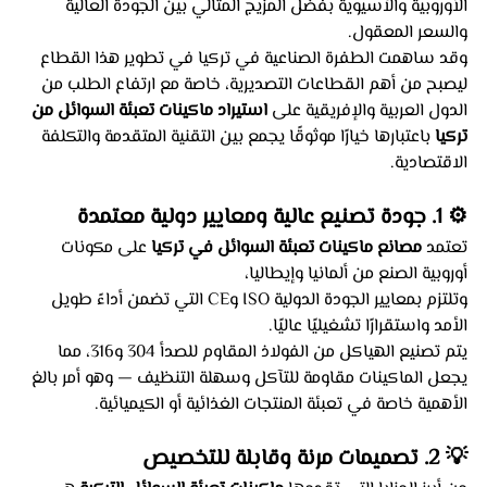
الأوروبية والآسيوية بفضل المزيج المثالي بين الجودة العالية 
والسعر المعقول.
وقد ساهمت الطفرة الصناعية في تركيا في تطوير هذا القطاع 
ليصبح من أهم القطاعات التصديرية، خاصة مع ارتفاع الطلب من 
الدول العربية والإفريقية على 
استيراد ماكينات تعبئة السوائل من 
تركيا
 باعتبارها خيارًا موثوقًا يجمع بين التقنية المتقدمة والتكلفة 
الاقتصادية.
⚙️ 1. جودة تصنيع عالية ومعايير دولية معتمدة
تعتمد 
مصانع ماكينات تعبئة السوائل في تركيا
 على مكونات 
أوروبية الصنع من ألمانيا وإيطاليا،
وتلتزم بمعايير الجودة الدولية ISO وCE التي تضمن أداءً طويل 
الأمد واستقرارًا تشغيليًا عاليًا.
يتم تصنيع الهياكل من الفولاذ المقاوم للصدأ 304 و316، مما 
يجعل الماكينات مقاومة للتآكل وسهلة التنظيف — وهو أمر بالغ 
الأهمية خاصة في تعبئة المنتجات الغذائية أو الكيميائية.
💡 2. تصميمات مرنة وقابلة للتخصيص