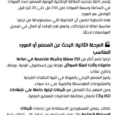
يُنصح دائمًا بتحديد الطاقة الإنتاجية اليومية للمصنع (عدد العبوات 
في الساعة) وسعة العبوات (من 250 مل حتى 20 لتر) قبل 
التواصل مع المورد.
هذه الخطوة تضمن أن الماكينة التي ستستوردها من تركيا 
مناسبة تمامًا لاحتياجاتك، وتمنع هدر الوقت أو المال في تعديل 
المواصفات لاحقًا.
🏭 المرحلة الثانية: البحث عن المصنع أو المورد 
المناسب
تركيا تضم أكثر من 
150 مصنعًا وشركة متخصصة في صناعة 
ماكينات وآلات تعبئة السوائل
 موزعة بين إسطنبول، قونية، بورصة، 
وغازي عنتاب.
يتميز المصنع التركي بالمرونة في تلبية الطلبات الفردية 
والمشروعات المتوسطة والكبيرة على حد سواء.
ومن المهم جدًا التعامل مع 
شركات تركية حاصلة على شهادات 
ISO وCE
 لضمان مطابقة الماكينات للمعايير الدولية.
كذلك، يمكن للمستوردين الاستفادة من خدمات 
شركات 
الوساطة الصناعية
 مثل 
كيان للاستيراد من تركيا
، التي تمتلك خبرة 