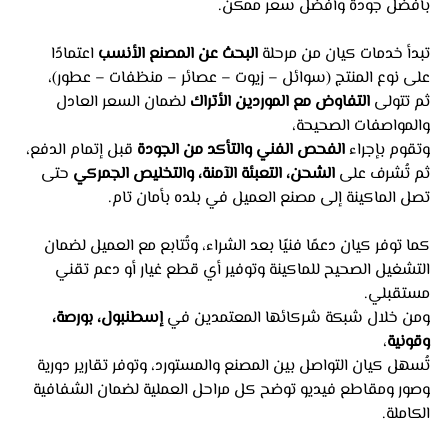
بأفضل جودة وأفضل سعر ممكن.
تبدأ خدمات كيان من مرحلة 
البحث عن المصنع الأنسب
 اعتمادًا 
على نوع المنتج (سوائل – زيوت – عصائر – منظفات – عطور)،
ثم تتولى 
التفاوض مع الموردين الأتراك
 لضمان السعر العادل 
والمواصفات الصحيحة،
وتقوم بإجراء 
الفحص الفني والتأكد من الجودة
 قبل إتمام الدفع،
ثم تُشرف على 
الشحن، التعبئة الآمنة، والتخليص الجمركي
 حتى 
تصل الماكينة إلى مصنع العميل في بلده بأمان تام.
كما توفر كيان دعمًا فنيًا بعد الشراء، وتُتابع مع العميل لضمان 
التشغيل الصحيح للماكينة وتوفير أي قطع غيار أو دعم تقني 
مستقبلي.
ومن خلال شبكة شركائها المعتمدين في 
إسطنبول، بورصة، 
وقونية
،
تُسهل كيان التواصل بين المصنع والمستورد، وتوفر تقارير دورية 
وصور ومقاطع فيديو توضح كل مراحل العملية لضمان الشفافية 
الكاملة.