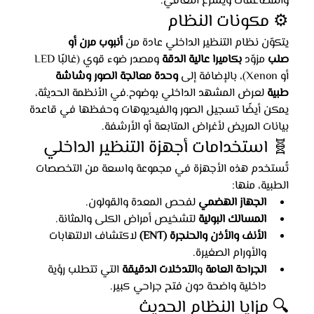
والمضاعفات ويُسرّع التعافي.
⚙️ مكونات النظام
يتكوّن نظام التنظير الداخلي عادة من 
أنبوب مرن أو 
صلب
 مزوّد 
بكاميرا عالية الدقة
 ومصدر ضوء قوي (غالبًا LED 
أو Xenon)، بالإضافة إلى 
وحدة معالجة الصور وشاشة 
طبية
 لعرض المشهد الداخلي بوضوح.في الأنظمة الحديثة، 
يمكن أيضًا تسجيل الصور والفيديوهات وحفظها في قاعدة 
بيانات المريض لأغراض المتابعة أو الأرشفة.
🧬 استخدامات أجهزة التنظير الداخلي
تُستخدم هذه الأجهزة في مجموعة واسعة من التخصصات 
الطبية، منها:
الجهاز الهضمي
 لفحص المعدة والقولون.
المسالك البولية
 لتشخيص أمراض الكلى والمثانة.
الأنف والأذن والحنجرة (ENT)
 لاكتشاف الالتهابات 
والأورام الصغيرة.
الجراحة العامة
 و
التدخلات الدقيقة
 التي تتطلب رؤية 
داخلية واضحة دون فتح جراحي كبير.
🔍 مزايا النظام الحديث