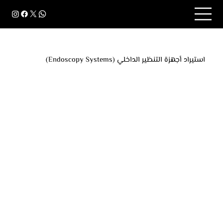
استيراد أجهزة التنظير الداخلي (Endoscopy Systems)
نظام التنظير الداخلي جهاز طبي متكامل يُستخدم لفحص
الأعضاء الداخلية دون جراحة، يتكوّن من أنبوب مزوّد بكاميرا
عالية الدقة ووحدة إضاءة ومعالجة فيديو. يُستخدم في
مجالات الجهاز الهضمي والمسالك والأنف والأذن
والحنجرة، ويتميّز بدقة الصورة وسهولة التعقيم.