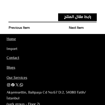
رابط مقال المنتج
Previous Item
Next Item
Home
Import
Contact
Blogs
Our Services
Akşemsettin, Balipaşa Cd No:67 D:2, 34080 Fatih/
İstanbul
(sark group - Floor 2)