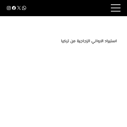
استيراد الاواني الزجاجية من تركيا
استيراد الأواني الزجاجية والفخارية من تركيا يمنح التجار
فرصة الحصول على منتجات عالية الجودة والتصاميم
الجذابة بتكاليف تنافسية.