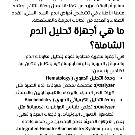
مما يوفّر الوقت ويزيد من كفاءة العمل ودقة النتائج. يعتمد 
عليها الأطباء في تشخيص أمراض الدم، الكبد، الكلى، الغدد 
الصماء، والعديد من الحالات المزمنة والمستعجلة.
ما هي أجهزة تحليل الدم 
الشاملة؟
هي أجهزة مخبرية متطورة تقوم بتحليل مكونات الدم 
والسوائل الحيوية بطريقة أوتوماتيكية بالكامل.تتكون من 
نظامين رئيسيين:
وحدة التحليل الدموي (Hematology 
Analyzer):
 مخصصة لفحص مكونات الدم الصلبة مثل 
كريات الدم الحمراء والبيضاء والهيموغلوبين والصفائح.
وحدة التحليل الكيميائي الحيوي (Biochemistry 
Analyzer):
 تختص بقياس المؤشرات الكيميائية مثل 
الجلوكوز، الدهون، البروتينات، وإنزيمات الكبد والكلى.
بعض الأجهزة الحديثة تدمج الوحدتين في منصة واحدة 
تُعرف باسم 
Integrated Hemato-Biochemistry System
، 