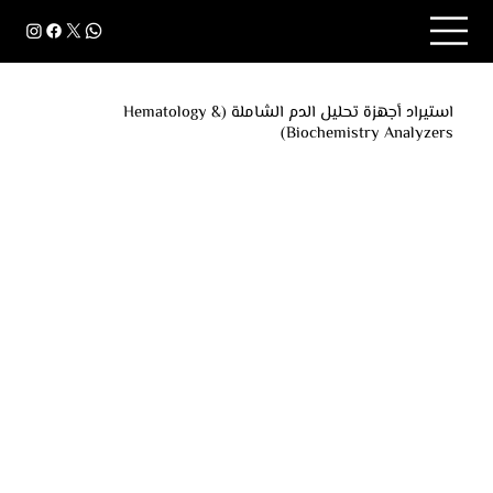
استيراد أجهزة تحليل الدم الشاملة (Hematology &
Biochemistry Analyzers)
اكتشف أحدث أجهزة تحليل الدم الشاملة (Hematology &
Biochemistry Analyzers) لفحص مكونات الدم والكيمياء
الحيوية بدقة عالية. حلول متكاملة للمختبرات
والمستشفيات تشمل تحليل CBC ووظائف الكبد والكلى
والدهون. استيراد وتشغيل بضمان كامل وخدمة فنية من
شركة كيان.