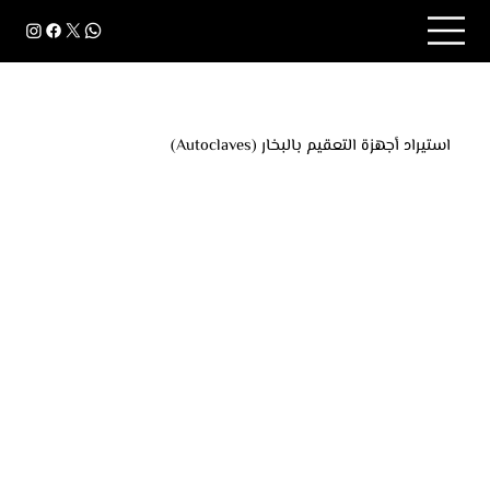
استيراد أجهزة التعقيم بالبخار (Autoclaves)
أجهزة التعقيم بالبخار (Autoclaves) تستخدم لتعقيم
الأدوات الطبية والمخبرية بالبخار المضغوط، وتتميز بسرعة
وكفاءة عالية في القضاء على البكتيريا والفيروسات، مما
يجعلها خيارًا مثاليًا للمستشفيات والعيادات والمختبرات.