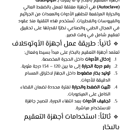
أجهزة التعقيم بالبخار أو ما يُعرف بـ 
الأوتوكلاف 
(Autoclave)
 هي أجهزة مغلقة تعمل بالضغط العالي 
والحرارة المرتفعة لتطهير الأدوات والمعدات من الجراثيم 
والفيروسات والفطريات. تُستخدم هذه التقنية منذ عقود 
في المجال الطبي والصناعي نظرًا لقدرتها على تحقيق 
تعقيم شامل في وقت قصير.
🔹 ثانياً: طريقة عمل أجهزة الأوتوكلاف
تعتمد أجهزة التعقيم بالبخار على مبدأ بسيط وفعال:
إدخال الأدوات
 داخل الحجرة المخصصة.
رفع درجة الحرارة
 إلى ما بين 120 – 134 درجة مئوية.
توليد بخار مضغوط
 داخل الجهاز لاختراق المسام 
الدقيقة للأدوات.
تثبيت الضغط والحرارة
 لفترة محددة لضمان القضاء 
الكامل على الميكروبات.
تجفيف الأدوات
 بعد انتهاء الدورة، لتصبح جاهزة 
للاستخدام مباشرة.
🔹 ثالثاً: استخدامات أجهزة التعقيم 
بالبخار