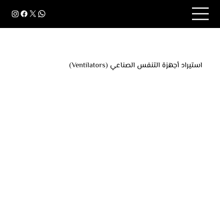
استيراد أجهزة التنفس الصناعي (Ventilators)
جهاز التنفس الصناعي هو أحد أهم الأجهزة الطبية التي
تُستخدم لمساعدة المرضى على التنفس عند ضعف أو
فشل الجهاز التنفسي، ويُعد عنصرًا أساسيًا في غرف
العناية المركزة والطوارئ.