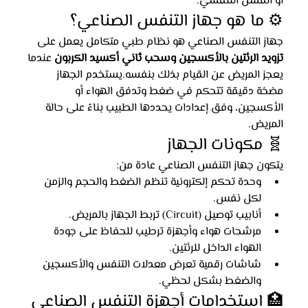
أو الفشل التنفسي.
⚙️ ما هو جهاز التنفس الصناعي؟
جهاز التنفس الصناعي هو نظام طبي متكامل يعمل على 
تزويد الرئتين بالأكسجين وسحب ثاني أكسيد الكربون
 عندما 
يعجز المريض عن القيام بذلك بنفسه.يستخدم الجهاز 
مضخة دقيقة تتحكم في ضغط وتدفق الهواء أو 
الأكسجين، وفق إعدادات يحددها الطبيب بناءً على حالة 
المريض.
🧬 مكونات الجهاز
يتكون جهاز التنفس الصناعي عادة من:
وحدة تحكم إلكترونية تنظم الضغط والحجم والزمن 
لكل نفس.
أنابيب توصيل (Circuit) تربط الجهاز بالمريض.
مرشحات هواء وأجهزة ترطيب للحفاظ على جودة 
الهواء الداخل للرئتين.
شاشات رقمية تعرض معدلات التنفس والأكسجين 
والضغط بشكل لحظي.
🏥 استخدامات أجهزة التنفس الصناعي