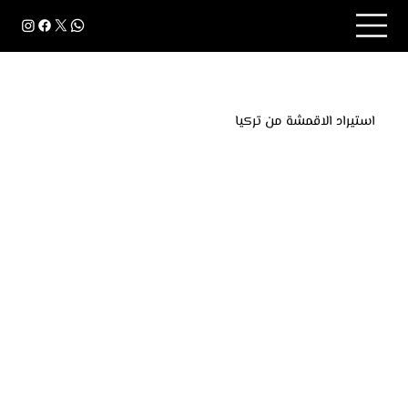
استيراد الاقمشة من تركيا
استيراد الأقمشة والخيوط من تركيا يضمن جودة عالية
وتشكيلة واسعة. تركيا تشتهر بصناعة النسيج
والمنسوجات، وتوفر مواد ذات جودة عالية وتصاميم متنوعة
تلبي احتياجات السوق العالمي.