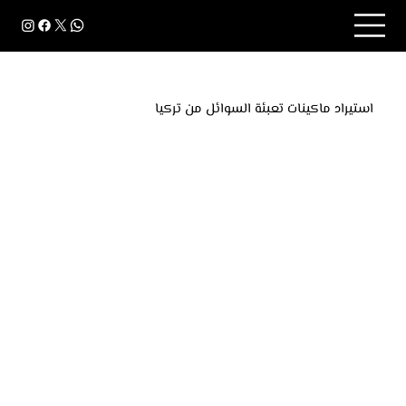
استيراد ماكينات تعبئة السوائل من تركيا
استيراد ماكينات تعبئة السوائل من تركيا أصبح أسهل مع
شركة كيان. نوفر أحدث الماكينات التركية لتعبئة الزيوت
والعصائر والمنظفات، بجودة عالية وأسعار تنافسية، مع
خدمة فحص، شحن، وتخليص جمركي إلى الدول العربية
والإفريقية.