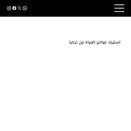
استيراد مواتير المياة من تركيا
استيراد مواتير المياه عالية الجودة من تركيا أداء موثوق
وكفاءة مميزة لتلبية احتياجات الزراعة والصناعة بأفضل
الأسعار والخدمات.