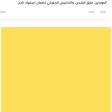
keyaan
6 مارس 2025
12 دقيقة قراءة
استيراد الأقمشة من الصين - دليل شامل
استيراد الأقمشة من الصين بجودة عالية وأسعار تنافسية. تعرف على أفضل
الموردين، طرق الشحن، والتخليص الجمركي لضمان استيراد ناجح.