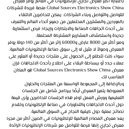
باعتباره أكبر معرض تجاري للإلكترونيات في العالم يوفر معرض 
Global Sources Electronics Show China منصة فريدة للشركات 
للتواصل والتواصل وبناء الشراكات. يمكن للحاضرين الالتقاء 
بالموردين والمشترين المحتملين من جميع أنحاء العالم والتعرف 
على أحدث اتجاهات الصناعة والابتكارات وإيجاد فرص استثمارية 
جديدة واستكشاف المشاريع المشتركة المحتملة.
ومع أكثر من 8000 عارض و60000 زائر من أكثر من 140 دولة يوفر 
المعرض وصولاً لا مثيل له إلى سوق صناعة الإلكترونيات العالمية. 
سواء كنت تتطلع إلى الحصول على منتجات جديدة أو العثور على 
عملاء جدد أو ببساطة البقاء على اطلاع بأحدث الاتجاهات فإن 
معرض Global Sources Electronics Show China هو المكان 
المناسب لك.
وبالإضافة إلى المجموعة الواسعة من المنتجات والحلول 
المعروضة يتميز المعرض أيضًا ببرنامج شامل من الجلسات 
التعليمية وورش العمل توفر هذه الجلسات للحاضرين رؤى قيمة 
حول أحدث الاتجاهات والتطورات في صناعة الإلكترونيات وتقدم 
نصائح عملية حول كيفية النجاح في السوق العالمية.
يعد معرض المصادر العالمية للإلكترونيات في الصين أكثر من مجرد 
معرض تجاري إنها فرصة للتواصل مع شركات الإلكترونيات الرائدة 