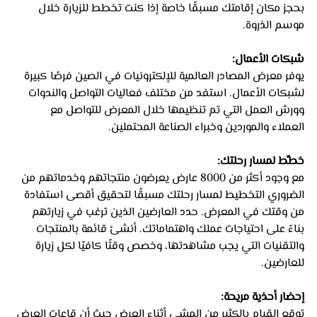
بحجز مكان إقامتك مسبقًا خاصة إذا كنت تخطط للزيارة خلال 
موسم الذروة.
شبكات الأعمال: 
يوفر معرض المصادر العالمية للإلكترونيات في الصين فرصًا كبيرة 
لشبكات الأعمال. استفد من مختلف فعاليات التواصل والندوات 
وورش العمل التي تم تنظيمها خلال المعرض للتواصل مع 
العملاء والموردين وخبراء الصناعة المحتملين.
خطِّط لمسار رحلتك: 
مع وجود أكثر من 8000 عارض يعرضون منتجاتهم وخدماتهم من 
الضروري التخطيط لمسار رحلتك مسبقًا لتحقيق أقصى استفادة 
من وقتك في المعرض. حدد العارضين الذين ترغب في زيارتهم 
بناءً على احتياجات عملك واهتماماتك. أنشئ قائمة بالمنتجات 
والتقنيات التي يجب مشاهدتها، وخصص وقتًا كافيًا لكل زيارة 
للعارضين.
إحضار أحذية مريحة: 
توقع القيام بالكثير من المشي أثناء العرض حيث أن قاعات العرض 