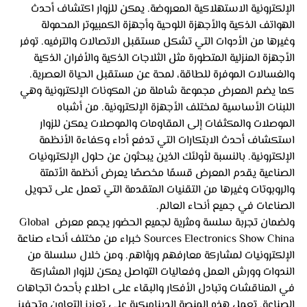
الإلكترونية الاستهلاكية المعروضة. يمكن للزوار اكتشاف أحدث 
الهواتف الذكية والأجهزة اللوحية وأجهزة الكمبيوتر المحمولة 
وغيرها من الأدوات التي تشكل مستقبل الاتصالات والترفيه. توفر 
الأجهزة المنزلية المتطورة مثل الثلاجات الذكية والأفران الذكية 
والغسالات الموفرة للطاقة، لمحة عن مستقبل الحياة العصرية.
كما يضم المعرض مجموعة شاملة من المكونات الإلكترونية وهي 
اللبنات الأساسية لمختلف الأجهزة الإلكترونية. من أشباه 
الموصلات والمكثفات إلى المقاومات والموصلات يمكن للزوار 
استكشاف أحدث الابتكارات التي تدفع أداء وكفاءة الأنظمة 
الإلكترونية. بالنسبة لأولئك الذين يبحثون عن حلول الإلكترونيات 
الصناعية يقدم المعرض قسمًا مخصصًا يعرض أنظمة الأتمتة 
والروبوتات وغيرها من التقنيات المتقدمة التي تعمل على تحويل 
الصناعات في جميع أنحاء العالم.
ولضمان تجربة سلسة ومثرية لجميع الحضور يجمع معرض Global 
Sources Electronics Show China خبراء من مختلف أنحاء صناعة 
الإلكترونيات لمشاركة معارفهم ورؤاهم. ومن خلال سلسلة من 
الندوات وورش العمل وفعاليات التواصل يمكن للزوار المشاركة 
في المناقشات وتبادل الأفكار والبقاء على اطلاع بأحدث اتجاهات 
الصناعة. تعمل هذه المنصة الديناميكية على تعزيز التعاون وتحفيز 