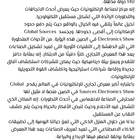
140 دولة مذهلة. 
إنه مركز لصناعة الإلكترونيات حيث يعرض أحدث الاتجاهات 
والتطورات الرائدة التي تشكل مستقبل التكنولوجيا.
تخيل عالماً يلتقي فيه الخيال بالواقع حيث يتم دفع حدود 
الإمكانيات إلى أقصى حدودها. ويجسد Global Sources 
Electronics Show في الصين هذه الرؤية. من الأدوات المتطورة 
التي تثير الدهشة إلى التقنيات الثورية التي تعيد تشكيل الصناعات 
يعد هذا المعرض التجاري كنزًا دفينًا من الابتكار. إنه بمثابة حافز 
للتقدم ويعزز بيئة ديناميكية حيث يمكن للشركات استكشاف آفاق 
جديدة وإقامة شراكات استراتيجية واكتشاف القوة التحويلية 
للإلكترونيات.
باعتباره أكبر معرض تجاري للإلكترونيات في العالم يقدم Global 
Sources Electronics Show في الصين منصة لا مثيل لها 
لمحترفي الصناعة للانغماس في أحدث التطورات. إنه المكان الذي 
تتشكل فيه الأحلام وحيث تنبض الأفكار بالحياة وحيث يتم كشف 
النقاب عن المستقبل. 
بدءًا من حلول المنزل الذكي التي تعزز حياتنا اليومية إلى تطبيقات 
الذكاء الاصطناعي التي تعيد تعريف الصناعات يعد هذا المعرض 
بمثابة بوتقة تنصهر فيها الإبداع والبراعة.