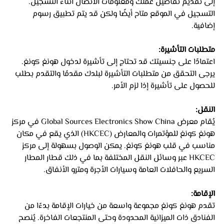
إلى تقديم تفاصيل عملك ومعلومات الاتصال أثناء التسجيل. 
التسجيل في الموقع متاح أيضًا ولكن قد يتم تطبيق رسوم 
إضافية.
متطلبات التأشيرة: 
اعتمادًا على جنسيتك قد تحتاج إلى تأشيرة لدخول هونغ كونغ. 
يرجى التحقق من متطلبات التأشيرة لبلدك مقدمًا والتقدم بطلب 
للحصول على تأشيرة إذا لزم الأمر.
النقل: 
يُقام معرض Global Sources Electronics Show China في مركز 
هونغ كونغ للمؤتمرات والمعارض (HKCEC) الذي يقع في مكان 
مناسب في قلب هونغ كونغ. يمكن الوصول بسهولة إلى مركز 
HKCEC عبر وسائل النقل المختلفة بما في ذلك قطار المطار 
السريع والحافلات العامة وسيارات الأجرة ومترو الأنفاق.
الإقامة: 
تقدم هونغ كونغ مجموعة واسعة من خيارات الإقامة بدءًا من 
الفنادق ذات الميزانية المحدودة وحتى المنتجعات الفاخرة. يُنصح 