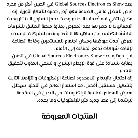
يعد Global Sources Electronics Show في الصين أكثر من مجرد 
عرض لأفضل ما في الصناعة فهو أرض خصبة للأفكار الثورية. إنه 
مكان يلتقي فيه أصحاب الاحلام وحيث يحفز التعاون الابتكار وحيث 
الإمكانيات لا حصر لها يعد المعرض بمثابة منصة انطلاق للشركات 
الناشئة للكشف عن مفاهيمها الرائدة ومنصة للشركات الراسخة 
لعرض أحدث عروضها ومكان اجتماع للمستثمرين وقادة الصناعة 
لإقامة شراكات تدفع الصناعة إلى الأمام.
في جوهره يعد Global Sources Electronics Show في الصين 
بمثابة شهادة على قوة الإبداع البشري والسعي الدؤوب لتحقيق 
التقدم. 
إنه احتفال بالإبداع اللامحدود لصناعة الإلكترونيات والتزامها الثابت 
بتشكيل مستقبل أفضل. مع استمرار العالم في التطور سيظل 
معرض المصادر العالمية للإلكترونيات في الصين في المقدمة 
ليرشدنا إلى عصر جديد مثير للإلكترونيات وما بعده.
المنتجات المعروضة