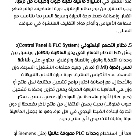
عند التفكير في 
استيراد ماكينة تعبئة حبوب وحبيبات من تركيا
، 
يجب التحقق من نوع نظام الإغلاق، درجة اعتماديته، توافر قطع 
الغيار، وإمكانية ضبط درجة الحرارة وسرعة السير بما يتناسب مع 
سماكة الأكياس وأنواع مواد التغليف المنتشرة في سوقك 
المحلي.
5. نظام التحكم الإلكتروني (Control Panel & PLC System):
يمثل هذا النظام 
الدماغ الذي يدير الماكينة بالكامل
 وينسّق بين 
وحدات التغذية والوزن والتعبئة والإغلاق. يحتوي على 
شاشة 
لمس رقمية (HMI)
 تعرض جميع معلمات التشغيل: السرعة، وزن 
الدفعة، عدد الأكياس المنتجة، درجة حرارة اللحام، التنبيهات 
والأعطال، مع إمكانية اختيار برامج تشغيل مختلفة لكل منتج أو 
وزن.في الماكينات التركية الحديثة يمكن تخزين وصفات تشغيل 
(Recipes) لأنواع متعددة من المواد (أرز، عدس، حمص، سكر، 
حبوب قهوة…) بحيث يمكن الانتقال من منتج لآخر بضغطة زر دون 
الحاجة لإعادة الضبط اليدوي في كل مرة، وهو ما يجعل الماكينة 
مرنة وقابلة للتخصيص لأي منتج جديد. 
كما أن استخدام 
وحدات PLC معروفة عالميًا
 (مثل Siemens أو 