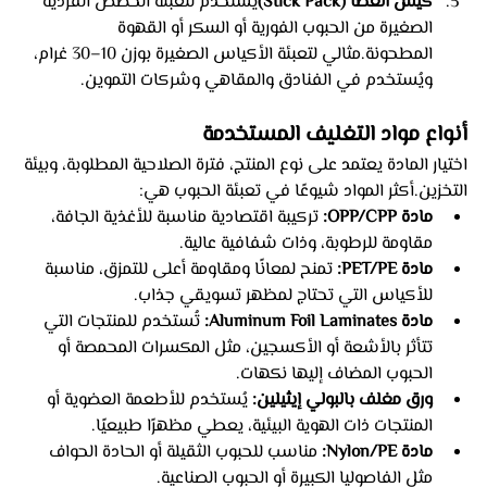
كيس العصا (Stick Pack)
يُستخدم لتعبئة الحصص الفردية 
الصغيرة من الحبوب الفورية أو السكر أو القهوة 
المطحونة.مثالي لتعبئة الأكياس الصغيرة بوزن 10–30 غرام، 
ويُستخدم في الفنادق والمقاهي وشركات التموين.
أنواع مواد التغليف المستخدمة
اختيار المادة يعتمد على نوع المنتج، فترة الصلاحية المطلوبة، وبيئة 
التخزين.أكثر المواد شيوعًا في تعبئة الحبوب هي:
مادة OPP/CPP:
 تركيبة اقتصادية مناسبة للأغذية الجافة، 
مقاومة للرطوبة، وذات شفافية عالية.
مادة PET/PE:
 تمنح لمعانًا ومقاومة أعلى للتمزق، مناسبة 
للأكياس التي تحتاج لمظهر تسويقي جذاب.
مادة Aluminum Foil Laminates:
 تُستخدم للمنتجات التي 
تتأثر بالأشعة أو الأكسجين، مثل المكسرات المحمصة أو 
الحبوب المضاف إليها نكهات.
ورق مغلف بالبولي إيثيلين:
 يُستخدم للأطعمة العضوية أو 
المنتجات ذات الهوية البيئية، يعطي مظهرًا طبيعيًا.
مادة Nylon/PE:
 مناسب للحبوب الثقيلة أو الحادة الحواف 
مثل الفاصوليا الكبيرة أو الحبوب الصناعية.