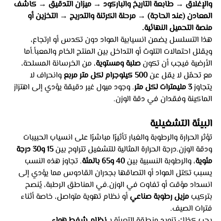
والإغلاق → طابعة التاريخ والباركود → ميزان التدقيق → كاشف 
المعادن (عند الحاجة) → مرحلة الكرتنة والتدريج → التخزين أو 
منصة التحميل النهائية.
هذا التسلسل يضمن انسيابية المواد دون تكدس أو ارتجاع، 
ويقلل احتمالات التلوث أو التداخل بين المنتج الخام والمعبأ.أما 
الأرضية فيجب أن تكون 
صلبة ومستوية
، من الخرسانة المسلحة، 
مع تحمّل لا يقل عن 
500 كيلوجرام لكل متر مربع
 وانحراف لا 
يتجاوز 
3 مليمترات لكل متر
. وجود ميول غير دقيقة يؤدي إلى اهتزاز 
الماكينة وفقدان في دقة الوزن.
البيئة التشغيلية
تؤثر الحرارة والرطوبة والغبار تأثيرًا مباشرًا على انسياب الحبيبات 
ودقة الوزن.درجة الحرارة المثالية للتشغيل تتراوح بين 
15 و30 درجة 
مئوية
، والرطوبة النسبية بين 
40 و65 بالمئة
. تجاوز هذه النسب 
يسبب تكتل المواد أو التصاقها بجدران القادوس مما يؤدي إلى 
انسداد مؤقت أو تفاوت في الوزن.في المناطق الرطبة، يُنصح 
بتركيب 
مزيل رطوبة صناعي
 أو نظام تهوية متواصل، خاصة أثناء 
فترات الصيف.
يجب كذلك تزويد منطقة التعبئة بـ 
نظام شفط هواء 