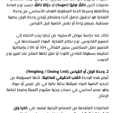
ماكينات أخرى 
ناقلًا لولبيًا (Auger)
 أو 
حزامًا ناقلًا
 حسب نوع المادة 
وكثافتها وسرعة الخط المطلوبة.الهدف الأساسي من وحدة 
التغذية هو تحقيق تدفق ثابت ومنتظم يُغذي وحدة الوزن بكمية 
مستقرة، ويمنع زيادة أو نقص الكمية قبل القياس. 
لذلك عند دراسة عروض الاستيراد من تركيا يجب الانتباه إلى 
تصميم القادوس، نوع نظام التغذية، المواد المستخدمة في 
التصنيع (مثل الستانلس ستيل الغذائي 304 أو 316)، وإمكانية 
تنظيفه بسهولة لتفادي التلوث أو تغيّر نكهة المنتج عند تغيير نوع 
الحبوب.
2. وحدة الوزن أو القياس (Weighing / Dosing Unit):
تُعتبر هذه الوحدة 
القلب الحقيقي للماكينة
، لأنها المسؤولة عن 
تحديد الكمية المراد تعبئتها بدقة عالية في كل كيس أو عبوة، 
وهو عنصر أساسي في حساب ربحية مشروع التعبئة وضبط تكلفة 
الإنتاج.
الماكينات المتقدمة من المصانع التركية تعتمد على 
خلايا وزن 