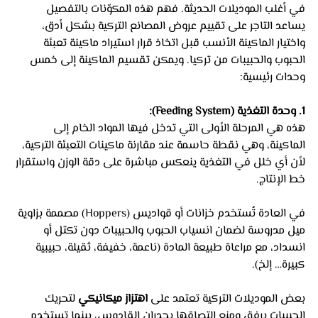
في أغلب الموديلات الحديثة. فهم هذه المكوّنات بالتفصيل 
يساعد التاجر على تقييم عروض المصانع التركية بشكل أدق، 
واختيار الماكينة الأنسب قبل اتخاذ قرار استيراد ماكينة تعبئة 
الحبوب والحبيبات من تركيا. ويمكن تقسيم الماكينة إلى خمس 
وحدات رئيسية:
1. وحدة التغذية (Feeding System):
هذه هي المرحلة الأولى التي تدخل فيها المواد الخام إلى 
الماكينة، وهي نقطة حاسمة عند مقارنة ماكينات التعبئة التركية، 
لأن أي خلل في التغذية ينعكس مباشرة على دقة الوزن واستقرار 
خط الإنتاج.
في العادة تُستخدم خزانات أو قواديس (Hoppers) مصممة بزاوية 
ميل مدروسة لضمان انسياب الحبوب والحبيبات دون تكتل أو 
انسداد، مع مراعاة طبيعة المادة (ناعمة، خفيفة، ثقيلة، حبيبية 
كبيرة… إلخ). 
بعض الموديلات التركية تعتمد على 
اهتزاز ميكانيكي
 لتحريك 
الحبيبات برفق ومنع التصاقها بجدران القادوس، بينما تستخدم 