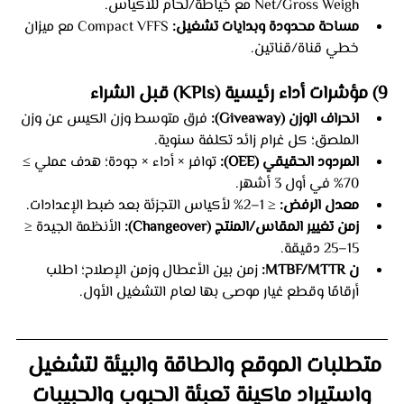
Net/Gross Weigh مع خياطة/لحام للأكياس.
مساحة محدودة وبدايات تشغيل:
 Compact VFFS مع ميزان 
خطي قناة/قناتين.
9) مؤشرات أداء رئيسية (KPIs) قبل الشراء
انحراف الوزن (Giveaway):
 فرق متوسط وزن الكيس عن وزن 
الملصق؛ كل غرام زائد تكلفة سنوية.
المردود الحقيقي (OEE):
 توافر × أداء × جودة؛ هدف عملي ≥ 
70% في أول 3 أشهر.
معدل الرفض:
 ≤ 1–2% لأكياس التجزئة بعد ضبط الإعدادات.
زمن تغيير المقاس/المنتج (Changeover):
 الأنظمة الجيدة ≤ 
15–25 دقيقة.
ن MTBF/MTTR:
 زمن بين الأعطال وزمن الإصلاح؛ اطلب 
أرقامًا وقطع غيار موصى بها لعام التشغيل الأول.
متطلبات الموقع والطاقة والبيئة لتشغيل 
واستيراد ماكينة تعبئة الحبوب والحبيبات