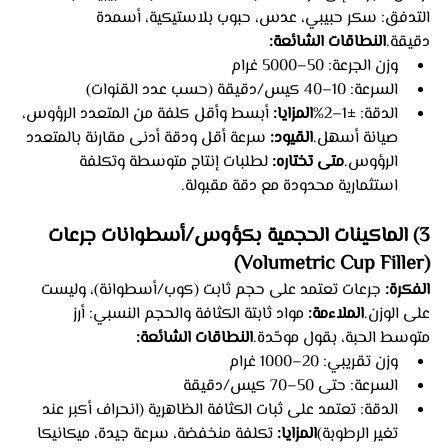
التدفق: سكر حبيبي، عدس، حبوب بلاستيكية، أسمدة 
دقيقة.
النطاقات الشائعة:
وزن الجرعة: 50–5000 غرام
السرعة: 10–40 كيس/دقيقة (حسب عدد القنوات)
الدقة: ±1–2%
المزايا:
 أبسط وأقل كلفة من المتعدد الرؤوس، 
صيانة أسهل.
القيود:
 سرعة أقل ودقة أدنى مقارنة بالمتعدد 
الرؤوس.
متى تختاره:
 لطلبات إنتاج متوسطة وتكلفة 
استثمارية محدودة مع دقة مقبولة.
3) الماكينات الحجمية بكؤوس/أسطوانات جرعات 
(Volumetric Cup Filler)
الفكرة:
 جرعات تعتمد على حجم ثابت (كوب/أسطوانة)، وليست 
على الوزن.
الملاءمة:
 مواد ثابتة الكثافة والحجم النسبي: أرز 
متوسط الحبة، بقول موحّدة.
النطاقات الشائعة:
وزن تقريبي: 20–1000 غرام
السرعة: حتى 50–70 كيس/دقيقة
الدقة: تعتمد على ثبات الكثافة الظاهرية (انحراف أكبر عند 
تغير الرطوبة)
المزايا:
 تكلفة منخفضة، سرعة جيدة، ميكانيكا 