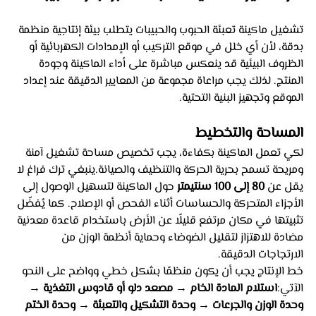
تشغيل ماكينة تعبئة الحبوب والحبيبات يتطلب بيئة إنتاجية منظمة 
بدقة، لأن أي خلل في موقع التركيب أو الإمدادات الكهربائية أو 
الظروف البيئية قد ينعكس مباشرة على أداء الماكينة وجودة 
المنتج. لذلك يجب مراعاة مجموعة من المعايير الدقيقة عند إعداد 
الموقع وتجهيز البنية التحتية.
المساحة والتخطيط
لكي تعمل الماكينة بكفاءة، يجب تخصيص مساحة تشغيل آمنة 
ومريحة تسمح بحرية الحركة والتنظيف والصيانة.ينبغي ترك فراغ لا 
يقل عن 
80 إلى 100 سنتيمتر
 حول الماكينة لتسهيل الوصول إلى 
الأجزاء المتحركة والحساسات أثناء الفحص أو الإصلاح. كما يُفضّل 
تثبيتها في مكان مرتفع قليلًا عن الأرض باستخدام قاعدة معدنية 
مضادة للاهتزاز لتقليل الضوضاء وحماية أنظمة الوزن من 
الارتجاجات الدقيقة.
خط الإنتاج يجب أن يكون منظمًا بشكل خطي وواضح على النحو 
الآتي:
استلام المادة الخام → مصعد دلو أو قادوس التغذية → 
وحدة الوزن والجرعات → وحدة التشكيل والتعبئة → وحدة الختم 