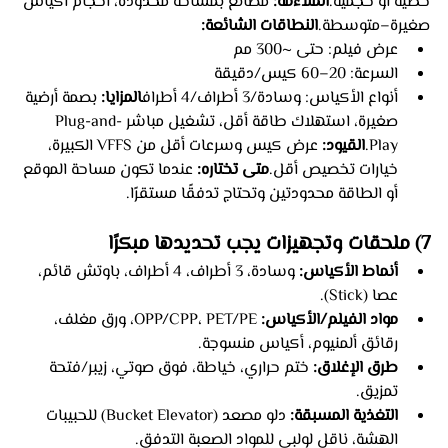
خطية أو حجمية.
الملاءمة:
 مصانع بمساحة محدودة، أحجام أكياس 
صغيرة–متوسطة.
النطاقات الشائعة:
عرض فيلم: حتى ~300 مم
السرعة: 20–60 كيس/دقيقة
أنواع الأكياس: وسادة/3 أطراف/4 أطراف
المزايا:
 بصمة أرضية 
صغيرة، استهلاك طاقة أقل، تشغيل مباشر Plug-and-
Play.
القيود:
 عرض كيس وسرعات أقل من VFFS الكبيرة، 
خيارات تخصيص أقل.
متى تختاره:
 عندما تكون مساحة الموقع 
أو الطاقة محدودتين وتحتاج تدفقًا مستقرًا.
7) ملحقات وتجهيزات يجب تحديدها مبكرًا
أنماط الأكياس:
 وسادة، 3 أطراف، 4 أطراف، باوتش قائم، 
عصا (Stick).
مواد الفيلم/الأكياس:
 OPP/CPP، PET/PE، ورق مغلف، 
رقائق ألمنيوم، أكياس منسوجة.
طرق الإغلاق:
 ختم حراري، خياطة، فوق صوتي، زيبر/فتحة 
تمزيق.
التغذية المسبقة:
 دلو مصعد (Bucket Elevator) للحبيبات 
الهشة، ناقل لولبي للمواد الصعبة التدفق.