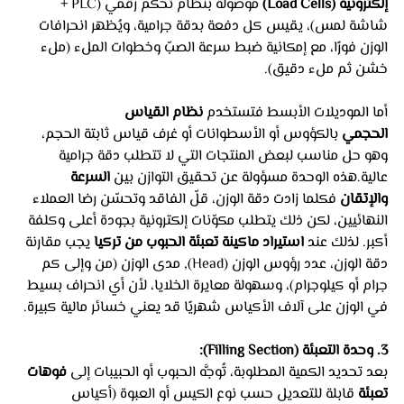
إلكترونية (Load Cells)
 موصولة بنظام تحكم رقمي (PLC + 
شاشة لمس)، يقيس كل دفعة بدقة جرامية، ويُظهر انحرافات 
الوزن فورًا، مع إمكانية ضبط سرعة الصبّ وخطوات الملء (ملء 
خشن ثم ملء دقيق). 
أما الموديلات الأبسط فتستخدم 
نظام القياس 
الحجمي
 بالكؤوس أو الأسطوانات أو غرف قياس ثابتة الحجم، 
وهو حل مناسب لبعض المنتجات التي لا تتطلب دقة جرامية 
عالية.هذه الوحدة مسؤولة عن تحقيق التوازن بين 
السرعة 
والإتقان
 فكلما زادت دقة الوزن، قلّ الفاقد وتحسّن رضا العملاء 
النهائيين، لكن ذلك يتطلب مكوّنات إلكترونية بجودة أعلى وكلفة 
أكبر. لذلك عند 
استيراد ماكينة تعبئة الحبوب من تركيا
 يجب مقارنة 
دقة الوزن، عدد رؤوس الوزن (Head), مدى الوزن (من وإلى كم 
جرام أو كيلوجرام)، وسهولة معايرة الخلايا، لأن أي انحراف بسيط 
في الوزن على آلاف الأكياس شهريًا قد يعني خسائر مالية كبيرة.
3. وحدة التعبئة (Filling Section):
بعد تحديد الكمية المطلوبة، تُوجَّه الحبوب أو الحبيبات إلى 
فوهات 
تعبئة
 قابلة للتعديل حسب نوع الكيس أو العبوة (أكياس 