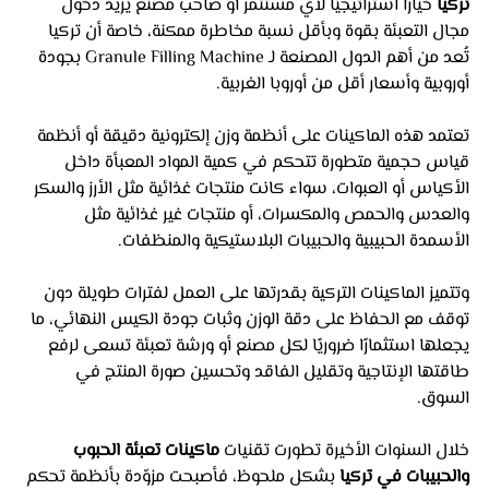
تركيا
 خيارًا استراتيجيًا لأي مستثمر أو صاحب مصنع يريد دخول 
مجال التعبئة بقوة وبأقل نسبة مخاطرة ممكنة، خاصة أن تركيا 
تُعد من أهم الدول المصنعة لـ Granule Filling Machine بجودة 
أوروبية وأسعار أقل من أوروبا الغربية.
تعتمد هذه الماكينات على أنظمة وزن إلكترونية دقيقة أو أنظمة 
قياس حجمية متطورة تتحكم في كمية المواد المعبأة داخل 
الأكياس أو العبوات، سواء كانت منتجات غذائية مثل الأرز والسكر 
والعدس والحمص والمكسرات، أو منتجات غير غذائية مثل 
الأسمدة الحبيبية والحبيبات البلاستيكية والمنظفات. 
وتتميز الماكينات التركية بقدرتها على العمل لفترات طويلة دون 
توقف مع الحفاظ على دقة الوزن وثبات جودة الكيس النهائي، ما 
يجعلها استثمارًا ضروريًا لكل مصنع أو ورشة تعبئة تسعى لرفع 
طاقتها الإنتاجية وتقليل الفاقد وتحسين صورة المنتج في 
السوق.
خلال السنوات الأخيرة تطورت تقنيات 
ماكينات تعبئة الحبوب 
والحبيبات في تركيا
 بشكل ملحوظ، فأصبحت مزوّدة بأنظمة تحكم 