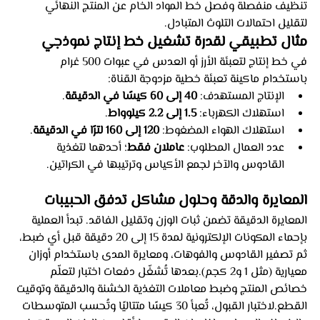
تنظيف منفصلة وفصل خط المواد الخام عن المنتج النهائي 
لتقليل احتمالات التلوث المتبادل.
مثال تطبيقي لقدرة تشغيل خط إنتاج نموذجي
في خط إنتاج لتعبئة الأرز أو العدس في عبوات 500 غرام 
باستخدام ماكينة تعبئة خطية مزدوجة القناة:
الإنتاج المستهدف: 
40 إلى 60 كيسًا في الدقيقة
.
استهلاك الكهرباء: 
1.5 إلى 2.2 كيلوواط
.
استهلاك الهواء المضغوط: 
120 إلى 160 لترًا في الدقيقة
.
عدد العمال المطلوب: 
عاملان فقط
؛ أحدهما لتغذية 
القادوس والآخر لجمع الأكياس وترتيبها في الكراتين.
المعايرة والدقة وحلول مشاكل تدفق الحبيبات
المعايرة الدقيقة تضمن ثبات الوزن وتقليل الفاقد. تبدأ العملية 
بإحماء المكونات الإلكترونية لمدة 15 إلى 20 دقيقة قبل أي ضبط، 
ثم تصفير القادوس والفوهات، ومعايرة المدى باستخدام أوزان 
معيارية (مثل 1 و2 كجم).بعدها تُشغّل دفعات اختبار لتعلّم 
خصائص المنتج وضبط معاملات التغذية الخشنة والدقيقة وتوقيت 
القطع.لاختبار القبول، تُعبأ 30 كيسًا متتاليًا وتُحسب المتوسطات 