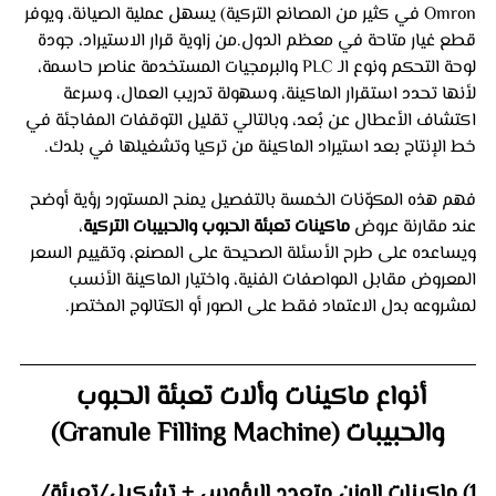
Omron في كثير من المصانع التركية) يسهل عملية الصيانة، ويوفر 
قطع غيار متاحة في معظم الدول.من زاوية قرار الاستيراد، جودة 
لوحة التحكم ونوع الـ PLC والبرمجيات المستخدمة عناصر حاسمة، 
لأنها تحدد استقرار الماكينة، وسهولة تدريب العمال، وسرعة 
اكتشاف الأعطال عن بُعد، وبالتالي تقليل التوقفات المفاجئة في 
خط الإنتاج بعد استيراد الماكينة من تركيا وتشغيلها في بلدك.
فهم هذه المكوّنات الخمسة بالتفصيل يمنح المستورد رؤية أوضح 
عند مقارنة عروض 
ماكينات تعبئة الحبوب والحبيبات التركية
، 
ويساعده على طرح الأسئلة الصحيحة على المصنع، وتقييم السعر 
المعروض مقابل المواصفات الفنية، واختيار الماكينة الأنسب 
لمشروعه بدل الاعتماد فقط على الصور أو الكتالوج المختصر.
أنواع ماكينات وألات تعبئة الحبوب 
والحبيبات (Granule Filling Machine)
1) ماكينات الوزن متعدد الرؤوس + تشكيل/تعبئة/