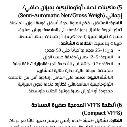
5) ماكينات نصف أوتوماتيكية بميزان صافي/
إجمالي (Semi-Automatic Net/Gross Weigh)
الفكرة:
 المشغل يقدّم العبوة يدويًا أسفل فوهة الوزن، الماكينة 
تفرّغ الجرعة وتغلق يدويًا/نصف آلي.
الملاءمة:
 ورش صغيرة، 
منتجات ثقيلة نسبيًا (1–25 كجم): أرز شحنات جملة، أسمدة، 
حبيبات بلاستيك.
النطاقات الشائعة:
وزن: 1–25 كجم (وأحيانًا حتى 50 كجم)
السرعة: 3–12 كيس/دقيقة حسب الوزن
الدقة: ±0.2–0.5% في الأنظمة الجيدة
المزايا:
 تكلفة أولية 
منخفضة، مرونة عالية، بداية مثالية للمشاريع 
الناشئة.
القيود:
 تعتمد على العامل، إنتاجية أقل من الأنظمة 
الأوتوماتيكية الكاملة.
متى تختاره:
 عندما تكون الميزانية 
محدودة أو الأوزان كبيرة ووتيرة الطلب متوسطة.
6) أنظمة VFFS المدمجة صغيرة المساحة 
(Compact VFFS)
الفكرة:
 تشكيل–تعبئة–لحام رأسي بجسم صغير، غالبًا مع جرعات 