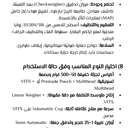
تحكم وجودة:
 ميزان تدقيق (Checkweigher) بعد التعبئة، 
كاشف معادن، طابعة تاريخ/باركود، تفريغ هواء/غاز خامل 
(MAP) لمنتجات تتأثر بالأكسدة.
التعقيم والتنظيف:
 أسطح تلامس من SS304/316، زوايا 
منحنية لمنع تراكم البقايا، سهولة الفك والتنظيف الجاف/
الرطب.
السلامة:
 حواجز حماية ضوئية/ميكانيكية، إيقاف طوارئ، 
حساسات باب، إنذار درجة حرارة سخانات.
8) اختيار النوع المناسب وفق حالة الاستخدام
أكياس تجزئة خفيفة 50–500 غرام وبصمة 
تسويقية:
 Premade Pouch + Multihead أو VFFS + 
Multihead.
إنتاج متوسط التكلفة مع دقة مقبولة:
 Linear Weigher + 
VFFS.
سرعة مع منتج كثافته ثابتة:
 Volumetric Cup على VFFS 
مدمج.
أوزان كبيرة 1–25 كجم وتدفق جملة:
 Semi-Automatic 