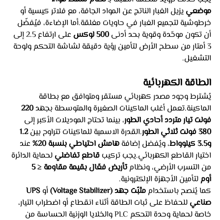
موضعي
 يزيل الغبار الناتج عن المواد الجافة، مع فلاتر كيسية أو 
خرطوشية لتجميع الغبار في حاويات مغلقة.أما الإضاءة، فيُفضّل 
أن تكون موحّدة وقوية بحد أدنى 
500 لوكس
 على ارتفاع 2.5 إلى 
3 أمتار من سطح الأرض لتأمين رؤية دقيقة لشاشة التحكم ولوحة 
التشغيل.
الطاقة الكهربائية
يُشترط وجود مصدر كهربائي مستقر ومتوافق مع بطاقة 
الماكينة.تعمل أغلب الماكينات الصغيرة والمتوسطة بجهد 
220 
فولت تيار متردد أحادي الطور
، بينما تحتاج الموديلات الأكبر إلى 
380 فولت ثلاثي الطور
.القدرة الاسمية للماكينات تتراوح بين 
1.2 
و3.5 كيلوواط
، ويُفضل إضافة 
هامش احتياطي بنسبة 20%
 عند 
اختيار القاطع الكهربائي.يجب تركيب 
قاطع تفاضلي
 لحماية الدائرة 
من التسرب الأرضي، ونظام 
تأريض فعّال بقيمة مقاومة ≤ 5 
أوم
 لتأمين الأجهزة الإلكترونية.
كما يُنصح باستخدام 
مثبّت جهد (Voltage Stabilizer)
 أو 
UPS 
صناعي
 للحفاظ على ثبات الطاقة أثناء انقطاع أو اضطراب التيار، 
خاصة لحماية وحدة التحكم PLC والخلايا الوزنية الحساسة من 