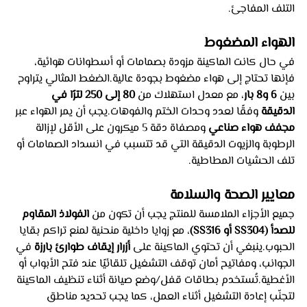
التلف المفاجئ.
الهواء المضغوط
في حال كانت الماكينة مزودة بصمامات أو أسطوانات هوائية، 
فإنها تحتاج إلى هواء مضغوط بجودة عالية.الضغط المثالي يتراوح 
بين 
6 و8 بار
، مع معدل استهلاك من 
80 إلى 250 لترًا في 
الدقيقة
 وفقًا لعدد وحدات الختم والفوهات.يجب أن يمر الهواء عبر 
مجفف هواء صناعي
 ومصفاة دقة 5 ميكرون على الأقل لإزالة 
الرطوبة والزيوت الدقيقة التي قد تتسبب في انسداد الصمامات أو 
تلف الحشيات المطاطية.
معايير الصحة والسلامة
جميع الأجزاء الملامسة للمنتج يجب أن تكون من 
الفولاذ المقاوم 
للصدأ (SS304 أو SS316)
، مع زوايا داخلية منحنية لمنع تراكم بقايا 
الحبوب.ينبغي أن تحتوي الماكينة على 
أزرار إيقاف طوارئ بارزة
 في 
الجوانب، ومفاتيح أمان توقف التشغيل تلقائيًا عند فتح الأبواب أو 
الأغطية.تُستخدم بطاقات قفل/وضع صيانة أثناء تنظيف الماكينة 
لتجنّب إعادة التشغيل أثناء العمل، كما يجب تحديد مناطق 