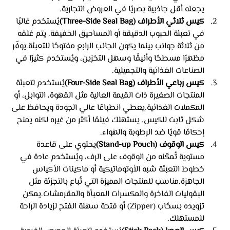
يجعله أقل جاذبية بصريًا في العروض التجارية.
كيس ثلاثي الأطراف (Three-Side Seal Bag)
يُستخدم غالبًا 
في تعبئة الحبوب الدقيقة أو المساحيق الخفيفة. يتم غلقه 
من ثلاثة جوانب بينما يكون الجانب الرابع مفتوحًا للتعبئة.يوفّر 
مظهرًا مسطحًا وأنيقًا وسهل التخزين، ويُستخدم كثيرًا في 
الصناعات الغذائية والتجميلية.
كيس رباعي الأطراف (Four-Side Seal Bag)
يُستخدم لتعبئة 
المنتجات الصغيرة ذات القيمة العالية مثل القهوة، التوابل، أو 
المكملات الغذائية.يعطي انطباعًا عالي الجودة ويحافظ على 
شكل ثابت للكيس. يستهلك فيلمًا أكثر من غيره لكنه يمنح 
إحكامًا قويًا ضد الرطوبة والهواء.
كيس الوقوف (Stand-up Pouch)
يحتوي على قاعدة 
مستوية تُمكّنه من الوقوف على الرف، ويُستخدم عادة في 
خطوط التعبئة شبه الأوتوماتيكية أو ماكينات الأكياس 
الجاهزة.مناسب للمنتجات المميزة التي تُباع بالتجزئة مثل 
البقوليات الفاخرة والمكسرات المعبأة والمقرمشات.يمكن 
تزويده بسحّاب (Zipper) أو فتحة سهلة الفتح لزيادة الراحة 
للمستهلك.