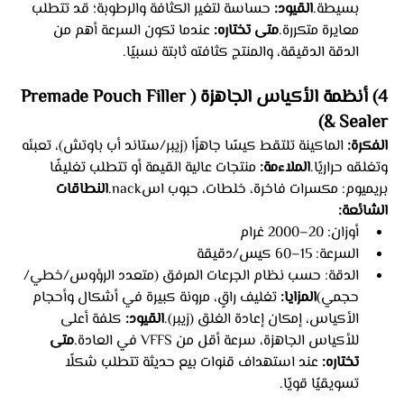
بسيطة.
القيود:
 حساسة لتغير الكثافة والرطوبة؛ قد تتطلب 
معايرة متكررة.
متى تختاره:
 عندما تكون السرعة أهم من 
الدقة الدقيقة، والمنتج كثافته ثابتة نسبيًا.
4) أنظمة الأكياس الجاهزة (Premade Pouch Filler 
& Sealer)
الفكرة:
 الماكينة تلتقط كيسًا جاهزًا (زيبر/ستاند أب باوتش)، تعبئه 
وتغلقه حراريًا.
الملاءمة:
 منتجات عالية القيمة أو تتطلب تغليفًا 
بريميوم: مكسرات فاخرة، خلطات، حبوب اسnack.
النطاقات 
الشائعة:
أوزان: 20–2000 غرام
السرعة: 15–60 كيس/دقيقة
الدقة: حسب نظام الجرعات المرفق (متعدد الرؤوس/خطي/
حجمي)
المزايا:
 تغليف راقٍ، مرونة كبيرة في أشكال وأحجام 
الأكياس، إمكان إعادة الغلق (زيبر).
القيود:
 كلفة أعلى 
للأكياس الجاهزة، سرعة أقل من VFFS في العادة.
متى 
تختاره:
 عند استهداف قنوات بيع حديثة تتطلب شكلًا 
تسويقيًا قويًا.