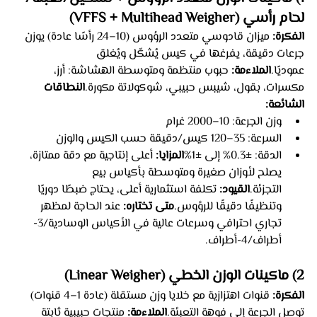
لحام رأسي (VFFS + Multihead Weigher)
الفكرة:
 ميزان قادوسي متعدد الرؤوس (10–24 رأسًا عادة) يوزن 
جرعات دقيقة، يفرغها في كيس يُشكّل ويُغلق 
عموديًا.
الملاءمة:
 حبوب منتظمة ومتوسطة الهشاشة: أرز، 
مكسرات، بقول، شيبس حبيبي، شوكولاتة مكورة.
النطاقات 
الشائعة:
وزن الجرعة: 10–2000 غرام
السرعة: 35–120 كيس/دقيقة حسب الكيس والوزن
الدقة: ±0.3% إلى ±1%
المزايا:
 أعلى إنتاجية مع دقة ممتازة، 
يصلح لأوزان صغيرة ومتوسطة بأكياس بيع 
التجزئة.
القيود:
 تكلفة استثمارية أعلى، يحتاج ضبطًا دوريًا 
وتنظيفًا دقيقًا للرؤوس.
متى تختاره:
 عند الحاجة لمظهر 
تجاري احترافي وسرعات عالية في الأكياس الوسادية/3-
أطراف/4-أطراف.
2) ماكينات الوزن الخطي (Linear Weigher)
الفكرة:
 قنوات اهتزازية مع خلايا وزن مستقلة (عادة 1–4 قنوات) 
توصل الجرعة إلى فوهة التعبئة.
الملاءمة:
 منتجات حبيبية ثابتة 