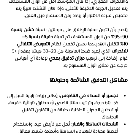
والانحراف المعياري. إذا كان المتوسط أقل من الوزن المستهدف، 
يتم تعديل الجرعة الدقيقة للأعلى، وإذا كان التشتت كبيرًا يتم 
تخفيض سرعة الاهتزاز أو زيادة زمن الاستقرار قبل الغلق.
يُنصح بأن تكون عملية الإغلاق على مرحلتين: تعبئة 
خشن بنسبة 
90–95%
 من الوزن المستهدف ثم تعبئة 
دقيقة بنسبة 5–
10%
 لتقليل الهدر.كما يمكن تفعيل نظام 
التعويض التلقائي 
للانحراف
 الذي يُعيد ضبط الماكينة كل 20–30 كيسًا بمقدار ±3 
غرام، إضافة إلى تركيب 
ميزان تدقيق بعدي
 لإعادة أي أكياس 
خرجت عن نطاق الوزن المسموح به.
مشاكل التدفق الشائعة وحلولها
تجسير أو انسداد في القادوس:
 يُعالج بزيادة زاوية الميل إلى 
55–60 درجة، وتركيب مهتز قاعدي أو مطارق هوائية خفيفة، 
أو تبطين الجدران الداخلية بطبقة من التفلون لتقليل 
الاحتكاك.
الشحنات الساكنة والغبار:
 تُحل عبر تأريض جيد، واستخدام 
أغطية مضادة للكهرباء الساكنة وأنظمة شفط فعالة.