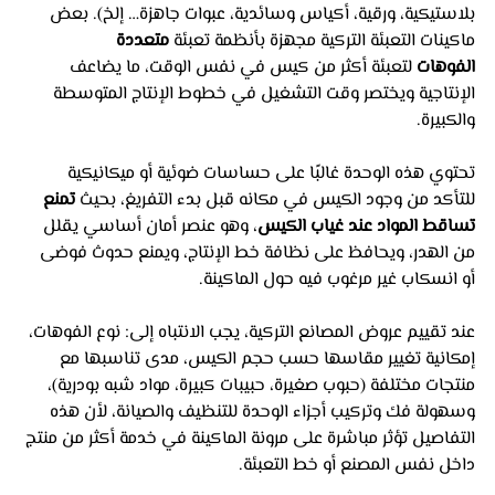
بلاستيكية، ورقية، أكياس وسائدية، عبوات جاهزة… إلخ). بعض 
ماكينات التعبئة التركية مجهزة بأنظمة تعبئة 
متعددة 
الفوهات
 لتعبئة أكثر من كيس في نفس الوقت، ما يضاعف 
الإنتاجية ويختصر وقت التشغيل في خطوط الإنتاج المتوسطة 
والكبيرة.
تحتوي هذه الوحدة غالبًا على حساسات ضوئية أو ميكانيكية 
للتأكد من وجود الكيس في مكانه قبل بدء التفريغ، بحيث 
تمنع 
تساقط المواد عند غياب الكيس
، وهو عنصر أمان أساسي يقلل 
من الهدر، ويحافظ على نظافة خط الإنتاج، ويمنع حدوث فوضى 
أو انسكاب غير مرغوب فيه حول الماكينة.
عند تقييم عروض المصانع التركية، يجب الانتباه إلى: نوع الفوهات، 
إمكانية تغيير مقاسها حسب حجم الكيس، مدى تناسبها مع 
منتجات مختلفة (حبوب صغيرة، حبيبات كبيرة، مواد شبه بودرية)، 
وسهولة فك وتركيب أجزاء الوحدة للتنظيف والصيانة، لأن هذه 
التفاصيل تؤثر مباشرة على مرونة الماكينة في خدمة أكثر من منتج 
داخل نفس المصنع أو خط التعبئة.