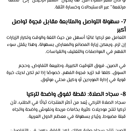
لو كان سعر الشراء أقل. هنا يتحول “السعر الرخيص” إلى “تكلفة 
مرتفعة” عبر الاستبدالات وخسارة الثقة.
7- سهولة التواصل والمتابعة مقابل فجوة تواصل 
أكبر
التعامل مع تركيا غالبًا أسهل من حيث اللغة والوقت وتكرار الزيارات 
إن لزم، ويمكن زيارة المصانع والمعارض بسهولة، وهذا يقلل سوء 
الفهم في المواصفات والتغليف والقياسات.
في الصين، فروق التوقيت الكبيرة، وطبيعة التفاوض، وحجم 
السوق، كلها قد تزيد فجوة الفهم، خصوصًا إذا لم تكن لديك خبرة 
قوية في إدارة الموردين أو وكيل محلي موثوق.
8- سجاد الصلاة: نقطة تفوق واضحة لتركيا
سجاد الصلاة التركي يُعد من أكثر المنتجات ثباتًا في الطلب، لأن 
تركيا تنتج موديلات كثيرة بخامات مريحة ونقوش واضحة واتجاه 
قبلة مضبوط، ويُباع بسهولة في معظم الدول العربية.
الصين تنتج سجاد صلاة كذلك، لكن الفارق يكون في التفاصيل: 