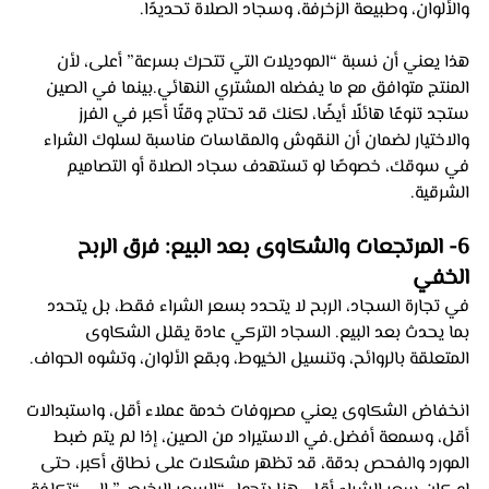
والألوان، وطبيعة الزخرفة، وسجاد الصلاة تحديدًا. 
هذا يعني أن نسبة “الموديلات التي تتحرك بسرعة” أعلى، لأن 
المنتج متوافق مع ما يفضله المشتري النهائي.بينما في الصين 
ستجد تنوعًا هائلًا أيضًا، لكنك قد تحتاج وقتًا أكبر في الفرز 
والاختيار لضمان أن النقوش والمقاسات مناسبة لسلوك الشراء 
في سوقك، خصوصًا لو تستهدف سجاد الصلاة أو التصاميم 
الشرقية.
6- المرتجعات والشكاوى بعد البيع: فرق الربح 
الخفي 
في تجارة السجاد، الربح لا يتحدد بسعر الشراء فقط، بل يتحدد 
بما يحدث بعد البيع. السجاد التركي عادة يقلل الشكاوى 
المتعلقة بالروائح، وتنسيل الخيوط، وبقع الألوان، وتشوه الحواف. 
انخفاض الشكاوى يعني مصروفات خدمة عملاء أقل، واستبدالات 
أقل، وسمعة أفضل.في الاستيراد من الصين، إذا لم يتم ضبط 
المورد والفحص بدقة، قد تظهر مشكلات على نطاق أكبر، حتى 