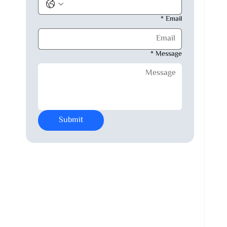
*
Email
*
Message
Submit