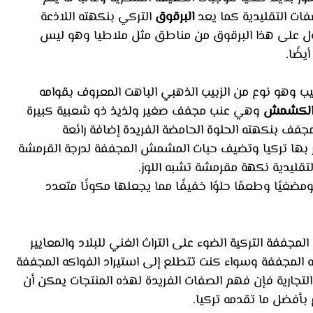
ات التقليدية كما يعد 
البرقوق
 التركي بنكهته اللاذعة 
 الحصول على هذا البرقوق من مناطق مثل ملاطيا وهو ليس 
يضًا.
بيب وهو نوع من الزبيب الذهبي الباهت المعروف بقوامه 
لكشمش
 وهي عنب مجفف صغير ولذيذ ذو شعبية كبيرة 
مجفف بنكهته الحلوة الحامضة الفريدة إضافة رائعة 
 بها تركيا وتضيف حبات المشمش المجففة لدرجة القرمشة 
التقليدية نكهة مقرمشة تشبه اللوز. 
 ومضغيًا وطعمًا حلوًا خفيفًا مما يجعلها مكونًا متعدد 
مجففة التركية الضوء على التراث الغني للبلاد والمعايير 
ه المجففة وسواء كنت تتطلع إلى استيراد الفواكه المجففة 
تجارية فإن فهم الصفات الفريدة لهذه المنتجات يمكن أن 
بأفضل ما تقدمه تركيا.