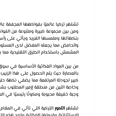
تشتهر تركيا عالميًا بفواكهها المجففة عال
ومن بين مجموعة كبيرة ومتنوعة من الفواكه ا
بنكهاتها وملمسها الفريد ويأتي على رأس 
والحامض مما يجعله المفضل لدى المستوردين
المشمش باستخدام الطرق التقليدية مما ي
من بين المواد الغذائية الأساسية في سوق
بالعصارة حيث يتم الحصول على هذا الزبيب
كبير لجودتة المرتفعة مما يضفي نكهة حلوة
وخاصة التين من منطقة إزمير المطلوب بشد
وجبة خفيفة محبوبة ومكونًا رئيسيًا في الع
تشتهر 
التمور
 التركية التي تأتي في المقام 
الاستثنائية وقيمتها الغذائية وتعد هذه التمو