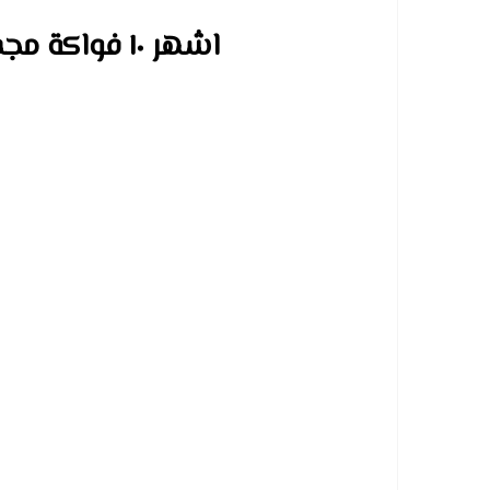
اشهر ١٠ فواكة مجففة يمكن استيرادها من تركيا