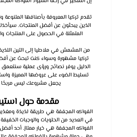
إن التفكير في رحلة استيراد الفواكه المجف
تقدم تركيا المعروفة بأصنافها المتنوعة وا
الذين يبحثون عن أفضل المنتجات. سيأخذك ه
المتمثلة في الحصول على المنتجات وا
من المشمش في ملاطيا إلى التين اللذي
تركيا مشهورة وسواء كنت تبحث عن أفضل 
الدليل يوفر نصائح ورؤى عملية سنتعمق أي
تسليط الضوء على عروضها المميزة واستعد
يجعل مشروعك ليس مربحًا فقط
مقدمة حول استيرا
الفواكه المجففة هي طريقة لذيذة ومغذية 
في العديد من الحلويات والوجبات الخفيفة 
الفواكه المجففة هي خيار ممتاز. أحد أفض
وهي دولة مشهورة بالفواكه المجففة عالية