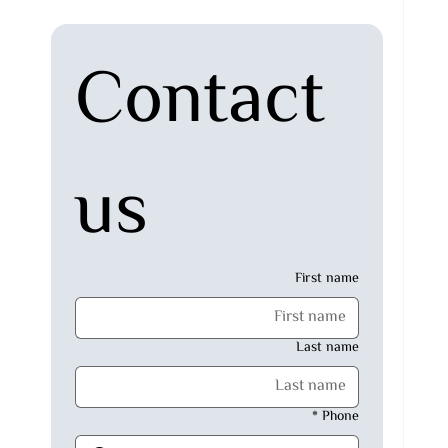
Contact 
us
First name
Last name
*
Phone