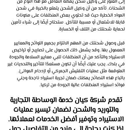
إلى العثور على وكيل شحن يمكنه التعامل مع هذا النوع من 
الشحنات. تأكد من أن وكيل الشحن يتمتع بالخبرة في شحن 
المواد الخطرة حيث قد تحتوي بعض المنظفات على مكونات 
قابلة للاشتعال أو مسببة للتآكل. ستحتاج أيضًا إلى شراء تأمين 
لحماية شحنتك من التلف أو الخسارة.
قبل وصول شحنتك من المهم الالتزام بجميع اللوائح والمعايير 
المعمول بها. وقد يشمل ذلك الحصول على تصاريح أو تراخيص 
الاستيراد والتأكد من أن المنظفات تلبي معايير السلامة والجودة 
في بلدك. يجب عليك أيضًا أن تكون مستعدًا للتأخير والتحديات غير 
المتوقعة مثل عمليات التفتيش الجمركي أو ازدحام الموانئ.
باتباع هذه النصائح يمكنك ضمان تجربة استيراد ناجحة وجني 
فوائد استيراد المنظفات عالية الجودة من تركيا.
تقدم شركة كيان خدمة الوساطة التجارية 
والتوريد والشحن لضمان تيسير عمليات 
الاستيراد وتوفير أفضل الخدمات لعملائها. 
إذا كنت بحاجة إلى مزيد من التفاصيل حول 