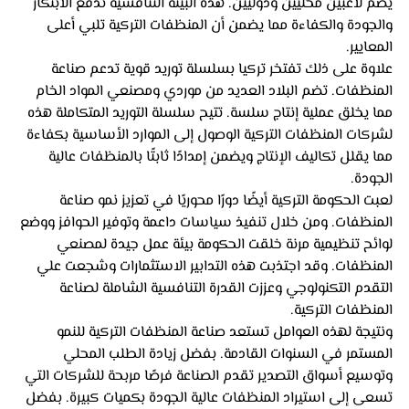
يضم لاعبين محليين ودوليين. هذه البيئة التنافسية تدفع الابتكار 
والجودة والكفاءة مما يضمن أن المنظفات التركية تلبي أعلى 
المعايير.
علاوة على ذلك تفتخر تركيا بسلسلة توريد قوية تدعم صناعة 
المنظفات. تضم البلاد العديد من موردي ومصنعي المواد الخام 
مما يخلق عملية إنتاج سلسة. تتيح سلسلة التوريد المتكاملة هذه 
لشركات المنظفات التركية الوصول إلى الموارد الأساسية بكفاءة 
مما يقلل تكاليف الإنتاج ويضمن إمدادًا ثابتًا بالمنظفات عالية 
الجودة.
لعبت الحكومة التركية أيضًا دورًا محوريًا في تعزيز نمو صناعة 
المنظفات. ومن خلال تنفيذ سياسات داعمة وتوفير الحوافز ووضع 
لوائح تنظيمية مرنة خلقت الحكومة بيئة عمل جيدة لمصنعي 
المنظفات. وقد اجتذبت هذه التدابير الاستثمارات وشجعت علي 
التقدم التكنولوجي وعززت القدرة التنافسية الشاملة لصناعة 
المنظفات التركية.
ونتيجة لهذه العوامل تستعد صناعة المنظفات التركية للنمو 
المستمر في السنوات القادمة. بفضل زيادة الطلب المحلي 
وتوسيع أسواق التصدير تقدم الصناعة فرصًا مربحة للشركات التي 
تسعى إلى استيراد المنظفات عالية الجودة بكميات كبيرة. بفضل 