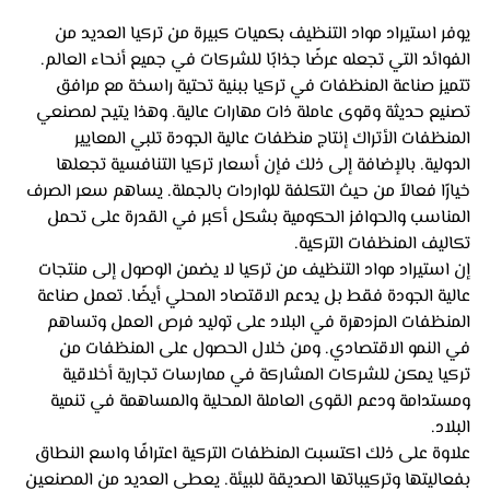
يوفر استيراد مواد التنظيف بكميات كبيرة من تركيا العديد من 
الفوائد التي تجعله عرضًا جذابًا للشركات في جميع أنحاء العالم. 
تتميز صناعة المنظفات في تركيا ببنية تحتية راسخة مع مرافق 
تصنيع حديثة وقوى عاملة ذات مهارات عالية. وهذا يتيح لمصنعي 
المنظفات الأتراك إنتاج منظفات عالية الجودة تلبي المعايير 
الدولية. بالإضافة إلى ذلك فإن أسعار تركيا التنافسية تجعلها 
خيارًا فعالاً من حيث التكلفة للواردات بالجملة. يساهم سعر الصرف 
المناسب والحوافز الحكومية بشكل أكبر في القدرة على تحمل 
تكاليف المنظفات التركية.
إن استيراد مواد التنظيف من تركيا لا يضمن الوصول إلى منتجات 
عالية الجودة فقط بل يدعم الاقتصاد المحلي أيضًا. تعمل صناعة 
المنظفات المزدهرة في البلاد على توليد فرص العمل وتساهم 
في النمو الاقتصادي. ومن خلال الحصول على المنظفات من 
تركيا يمكن للشركات المشاركة في ممارسات تجارية أخلاقية 
ومستدامة ودعم القوى العاملة المحلية والمساهمة في تنمية 
البلاد.
علاوة على ذلك اكتسبت المنظفات التركية اعترافًا واسع النطاق 
بفعاليتها وتركيباتها الصديقة للبيئة. يعطي العديد من المصنعين 