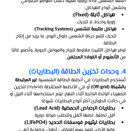
أشعة الشمس عادة بزاوية معينة حسب الموقع الجغرافي 
وتشمل أنواع الهياكل:
هياكل ثابتة (Fixed):
زاوية واحدة، لا تتحرك.
هياكل متتبعة للشمس (Tracking Systems):
تتحرك لتتبع حركة الشمس طوال اليوم، ما يزيد من إنتاج 
الطاقة.
توفر هياكل التثبيت مقاومة للرياح والعوامل الجوية، وتُصنع غالبًا 
من 
الألمنيوم أو الفولاذ المجلفن
.
4. وحدات تخزين الطاقة (البطاريات)
تُستخدم البطاريات في أنظمة الطاقة الشمسية 
غير المرتبطة 
بالشبكة (Off-grid)
 أو في الأنظمة المختلطة (Hybrid) لتخزين 
الكهرباء الزائدة الناتجة أثناء النهار، ليتم استخدامها أثناء الليل أو 
في حالات الطوارئ.أكثر أنواع البطاريات شيوعًا:
بطاريات الرصاص الحمضية (Lead Acid): 
أقل تكلفة، لكنها أثقل وتتطلب صيانة دورية.
بطاريات ليثيوم فوسفات الحديد (LiFePO4): 
عالية الأداء، تتميز بعمر افتراضي أطول، وكفاءة أعلى، 