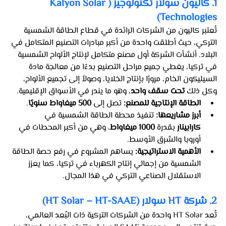
1. كاليون سولار تكنولوجيز (Kalyon Solar 
Technologies)
تُعتبر كاليون من الشركات الرائدة في قطاع الطاقة الشمسية 
التركي، حيث أطلقت واحدة من أكبر مبادرات التصنيع المتكامل في 
البلاد. أنشأت الشركة أول مصنع متكامل لإنتاج الألواح الشمسية 
في تركيا، يغطي جميع مراحل التصنيع بدءًا من معالجة مادة 
السيليكون الخام، مرورًا بإنتاج الخلايا، وصولاً إلى تجميع الألواح، 
وكل ذلك 
تحت سقف واحد
، وهو ما يندر في الأسواق الإقليمية.
الطاقة الإنتاجية للمصنع:
 تصل إلى 
500 ميغاواط سنويًا
.
أبرز مشاريعها:
 تنفيذ محطة الطاقة الشمسية في 
كارابينار
 بقدرة 
1000 ميغاواط
، وهي من أكبر المحطات في 
أوروبا والشرق الأوسط.
الأهمية الاستراتيجية:
 يساهم المشروع في رفع حصة الطاقة 
الشمسية من إجمالي إنتاج الكهرباء في تركيا، كما يعزز 
الاستقلال الصناعي التركي في هذا المجال.
2. شركة HT سولار (HT Solar – HT-SAAE)
تُعد HT Solar واحدة من الشركات التركية ذات البُعد العالمي، 