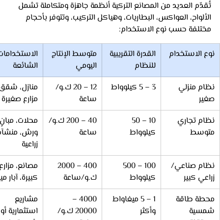
تُقدّم العديد من المصانع التركية أنظمة جاهزة ومتكاملة تشمل 
الألواح، العواكس، البطاريات، وهياكل التركيب، وتتوفر بأحجام 
مختلفة حسب نوع الاستخدام:
نوع الاستخدام
القدرة التقريبية 
متوسط الإنتاج 
الاستخدامات
للنظام
اليومي
الشائعة
نظام منزلي 
3 – 5 كيلوواط
12 – 20 ك.و/
منازل، شقق،
صغير
ساعة
مزارع صغيرة
نظام تجاري 
10 – 50 
40 – 200 ك.و/
محلات، مبانٍ،
متوسط
كيلوواط
ساعة
ورش، منشآت
زراعية
نظام صناعي/
100 – 500 
400 – 2000 
مصانع، مزارع 
زراعي كبير
كيلوواط
ك.و/ساعة
كبيرة، آبار مي
محطة طاقة 
1 – 5 ميغاواط 
4000 – 
مشاريع 
شمسية 
وأكثر
20000 ك.و/
استثمارية أو 