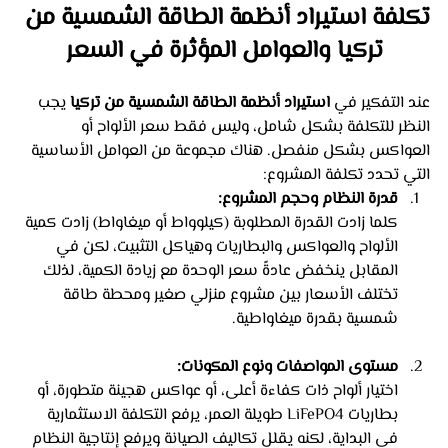
تكلفة استيراد أنظمة الطاقة الشمسية من 
تركيا والعوامل المؤثرة في السعر
عند التفكير في 
استيراد أنظمة الطاقة الشمسية من تركيا
 يجب 
النظر للتكلفة بشكل شامل، وليس فقط سعر الألواح أو 
العواكس بشكل منفصل. هناك مجموعة من العوامل الأساسية 
التي تحدد تكلفة المشروع:
قدرة النظام وحجم المشروع: 
كلما زادت القدرة المطلوبة (كيلوواط أو ميغاواط) زادت كمية 
الألواح والعواكس والبطاريات وهياكل التثبيت، لكن في 
المقابل ينخفض عادةً سعر الوحدة مع زيادة الكمية، لذلك 
تختلف الأسعار بين مشروع منزلي صغير ومحطة طاقة 
شمسية بقدرة ميغاواطية.
مستوى المواصفات ونوع المكونات:
اختيار ألواح ذات كفاءة أعلى، أو عواكس هجينة متطورة، أو 
بطاريات LiFePO4 طويلة العمر، يرفع التكلفة الاستثمارية 
في البداية، لكنه يقلل تكاليف الصيانة ويرفع إنتاجية النظام 