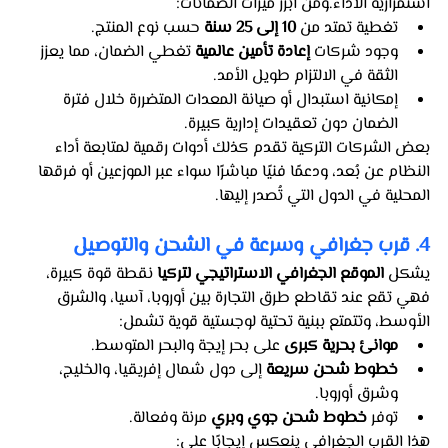
استمرارية الأداء.ومن أبرز ميزات الضمانات:
تغطية تمتد من 
10 إلى 25 سنة
 حسب نوع المنتج.
وجود شركات 
إعادة تأمين عالمية
 تغطي الضمان، مما يعزز 
الثقة في الالتزام طويل الأمد.
إمكانية استبدال أو صيانة المعدات المتضررة خلال فترة 
الضمان دون تعقيدات إدارية كبيرة.
بعض الشركات التركية تقدم كذلك أدوات رقمية لمتابعة أداء 
النظام عن بُعد، ودعمًا فنيًا مباشرًا سواء عبر الموزعين أو فرقها 
المحلية في الدول التي تُصدر إليها.
4. قرب جغرافي وسرعة في الشحن والتوصيل
يشكل 
الموقع الجغرافي الاستراتيجي لتركيا
 نقطة قوة كبيرة، 
فهي تقع عند تقاطع طرق التجارة بين أوروبا، آسيا، والشرق 
الأوسط، وتتمتع ببنية تحتية لوجستية قوية تشمل:
موانئ بحرية كبرى
 على بحر إيجة والبحر المتوسط.
خطوط شحن سريعة
 إلى دول شمال إفريقيا، والخليج، 
وشرق أوروبا.
توفر 
خطوط شحن جوي وبري
 مرنة وفعالة.
هذا القرب الجغرافي ينعكس إيجابًا على: