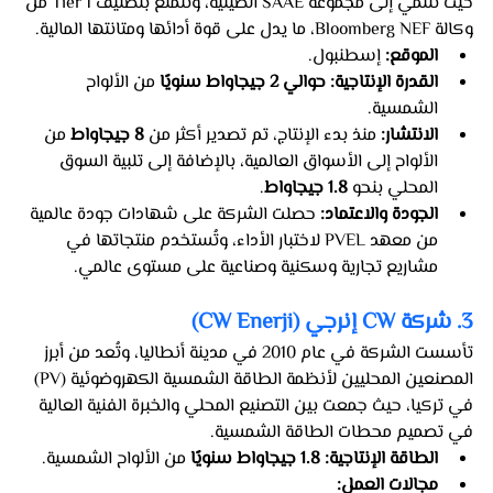
حيث تنتمي إلى مجموعة SAAE الصينية، وتتمتع بتصنيف Tier 1 من 
وكالة Bloomberg NEF، ما يدل على قوة أدائها ومتانتها المالية.
الموقع:
 إسطنبول.
القدرة الإنتاجية:
حوالي 2 جيجاواط سنويًا
 من الألواح 
الشمسية.
الانتشار:
 منذ بدء الإنتاج، تم تصدير أكثر من 
8 جيجاواط
 من 
الألواح إلى الأسواق العالمية، بالإضافة إلى تلبية السوق 
المحلي بنحو 
1.8 جيجاواط
.
الجودة والاعتماد:
 حصلت الشركة على شهادات جودة عالمية 
من معهد PVEL لاختبار الأداء، وتُستخدم منتجاتها في 
مشاريع تجارية وسكنية وصناعية على مستوى عالمي.
3. شركة CW إنرجي (CW Enerji)
تأسست الشركة في عام 2010 في مدينة أنطاليا، وتُعد من أبرز 
المصنعين المحليين لأنظمة الطاقة الشمسية الكهروضوئية (PV) 
في تركيا، حيث جمعت بين التصنيع المحلي والخبرة الفنية العالية 
في تصميم محطات الطاقة الشمسية.
الطاقة الإنتاجية:
1.8 جيجاواط سنويًا
 من الألواح الشمسية.
مجالات العمل: