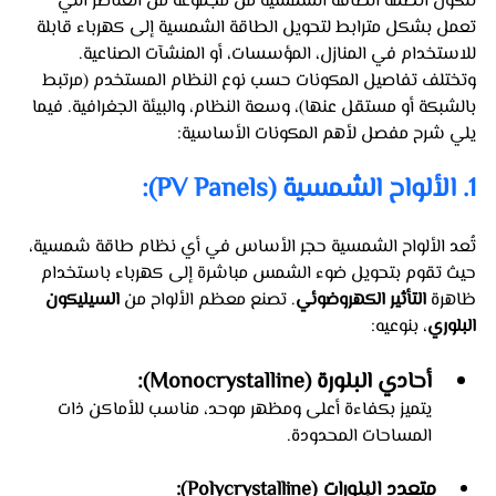
تتكون أنظمة الطاقة الشمسية من مجموعة من العناصر التي 
تعمل بشكل مترابط لتحويل الطاقة الشمسية إلى كهرباء قابلة 
للاستخدام في المنازل، المؤسسات، أو المنشآت الصناعية. 
وتختلف تفاصيل المكونات حسب نوع النظام المستخدم (مرتبط 
بالشبكة أو مستقل عنها)، وسعة النظام، والبيئة الجغرافية. فيما 
يلي شرح مفصل لأهم المكونات الأساسية:
1. الألواح الشمسية (PV Panels):
تُعد الألواح الشمسية حجر الأساس في أي نظام طاقة شمسية، 
حيث تقوم بتحويل ضوء الشمس مباشرة إلى كهرباء باستخدام 
ظاهرة 
التأثير الكهروضوئي
. تصنع معظم الألواح من 
السيليكون 
البلوري
، بنوعيه:
أحادي البلورة (Monocrystalline): 
يتميز بكفاءة أعلى ومظهر موحد، مناسب للأماكن ذات 
المساحات المحدودة.
متعدد البلورات (Polycrystalline): 