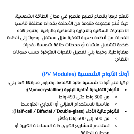
تتمتع تركيا بقطاع تصنيع متطور في مجال الطاقة الشمسية، 
حيث تُنتَج مجموعة متنوعة من الأنظمة بقدرات مختلفة تناسب 
الاحتياجات السكنية والتجارية والصناعية والزراعية. وتتنوع هذه 
القدرات من أنظمة صغيرة لتغذية منزل مستقل، وصولاً إلى أنظمة 
ضخمة لتشغيل منشآت أو محطات طاقة شمسية بقدرات 
ميغاواطية. وفيما يلي تفصيل للقدرات المتوفرة حسب مكونات 
النظام:
أولاً: الألواح الشمسية (PV Modules)
تركيا تنتج ألواحًا شمسية عالية الكفاءة، وتتراوح قدراتها كما يلي:
للألواح التقليدية أحادية البلورة (Monocrystalline):
من 300 واط حتى 450 واط
مناسبة للاستخدام المنزلي أو التجاري المتوسط
للألواح عالية الأداء (Half-cell / Bifacial / Double-glass):
من 500 إلى 600 واط وأكثر
تستخدم للمشاريع الكبرى ذات المساحات الكبيرة أو 
محطات الطاقة