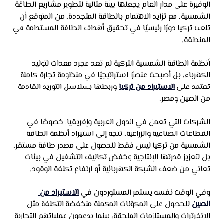
الوفيرة على مدار العام يجعلها بيئة مثالية لتطوير مشاريع الطاقة 
الشمسية. مع تزايد الاهتمام بالطاقة المتجددة، من المتوقع أن 
تلعب تركيا دورًا رئيسيًا في تحقيق أهداف الطاقة المستدامة في 
المنطقة.
أنظمة الطاقة الشمسية التركية لم تعد مجرد معدات لتوليد 
الكهرباء، بل أصبحت عنصرًا استراتيجيًا في منظومة تجارة كاملة 
تعتمد على 
الاستيراد من تركيا
 وربطها بسلاسل التوريد القادمة 
من الصين ومصر. 
الشركات التي تعمل في الدول العربية وإفريقيا، خصوصًا في 
القطاعات الصناعية والزراعية، تتجه إلى استيراد أنظمة الطاقة 
الشمسية من تركيا ليس فقط للحصول على مصدر طاقة مستقر، 
بل لتعزيز قدرتها الإنتاجية وخفض تكاليف التشغيل في بيئات 
تعاني من ضعف الشبكة الكهربائية أو ارتفاع تكلفة الوقود.
وفي الوقت نفسه يستمر المستوردون في 
الاستيراد من 
الصين
 للحصول على المكوّنات المكملة منخفضة التكلفة مثل 
الإنفرترات والمستلزمات الملحقة، بينما يدعمون عملياتهم التجارية 