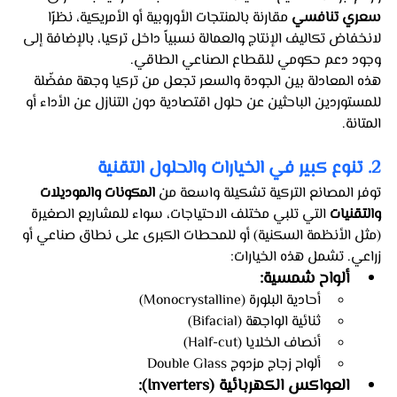
سعري تنافسي
 مقارنة بالمنتجات الأوروبية أو الأمريكية، نظرًا 
لانخفاض تكاليف الإنتاج والعمالة نسبياً داخل تركيا، بالإضافة إلى 
وجود دعم حكومي للقطاع الصناعي الطاقي.
هذه المعادلة بين الجودة والسعر تجعل من تركيا وجهة مفضّلة 
للمستوردين الباحثين عن حلول اقتصادية دون التنازل عن الأداء أو 
المتانة.
2. تنوع كبير في الخيارات والحلول التقنية
توفر المصانع التركية تشكيلة واسعة من 
المكونات والموديلات 
والتقنيات
 التي تلبي مختلف الاحتياجات، سواء للمشاريع الصغيرة 
(مثل الأنظمة السكنية) أو للمحطات الكبرى على نطاق صناعي أو 
زراعي. تشمل هذه الخيارات:
ألواح شمسية:
أحادية البلورة (Monocrystalline)
ثنائية الواجهة (Bifacial)
أنصاف الخلايا (Half-cut)
ألواح زجاج مزدوج Double Glass
العواكس الكهربائية (Inverters):