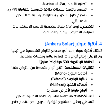
تصنيع الألواح بمختلف أنواعها.
تصميم وتنفيذ محطات طاقة شمسية متكاملة (SPP).
تقديم حلول التخزين (بطاريات) وشبكات الشحن 
الكهربائي.
التخصص:
 توفر CW حلولاً مخصصة تناسب الاستخدامات 
المنزلية، التجارية، الزراعية، والصناعية.
4. أنقرة سولار (Ankara Solar)
تمتلك أنقرة سولار أحد أكبر مصانع الألواح الشمسية في تركيا، 
وتركز على إنتاج ألواح ذات كفاءة عالية وتقنيات متقدمة.
الطاقة الإنتاجية:
500 ميغاواط سنويًا
.
التقنيات المستخدمة:
 تنتج أنواع متعددة من الألواح، منها:
أحادية البلورة (Mono)
ثنائية الواجهة (Bifacial)
أنصاف الخلايا (Half-cut)
ألواح ملوّنة لأغراض معمارية
الاستخدامات:
 منتجاتها مناسبة لكافة التطبيقات، من 
السكني وحتى المشاريع الزراعية الكبرى، مع اهتمام خاص 