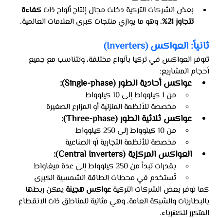
بعض الشركات التركية دخلت مجال إنتاج ألواح ذات 
كفاءة 
تتجاوز 21%
، وهو ما يوازي منتجات كبرى العلامات العالمية.
ثانياً: العواكس (Inverters)
تتوفر العواكس في تركيا بأنواع مختلفة، وتتناسب مع جميع 
أحجام المشاريع:
عواكس أحادية الطور (Single-phase):
من 1 كيلوواط إلى 10 كيلوواط
مخصصة للأنظمة المنزلية أو المزارع الصغيرة
عواكس ثلاثية الطور (Three-phase):
من 10 كيلوواط إلى 250 كيلوواط
مخصصة للأنظمة التجارية أو الصناعية
العواكس المركزية (Central Inverters):
بقدرات تبدأ من 250 كيلوواط إلى عدة ميغاواط
تُستخدم في محطات الطاقة الشمسية الكبرى
كما توفر بعض الشركات التركية 
عواكس هجينة
 يمكن ربطها 
بالبطاريات والشبكة العامة، وهي مثالية للمناطق ذات الانقطاع 
المتكرر للكهرباء.