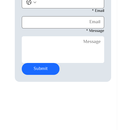
*
Email
*
Message
Submit