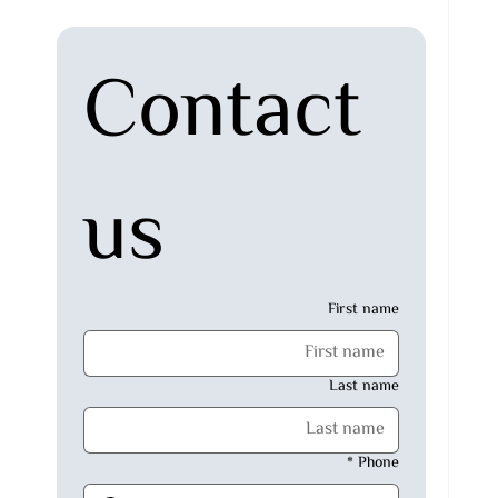
Contact 
us
First name
Last name
*
Phone