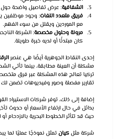
الشفافية
: عرض تفاصيل واضحة حول ال
فريق متعدد اللغات
: وجود موظفين يتح
مع الموردين ويقلل من سوء الفهم.
مرونة وحلول مخصصة
: الشركة الناجح
كان مبتدئًا أو لديه خبرة طويلة.
إحدى النقاط الجوهرية أيضًا هي عنصر 
الرق
مشكلة أن العينة مطابقة، بينما تأتي الشح
تركيا تعالج هذه المشكلة عبر فرق متخصصة
تقارير مفصلة وصور وفيديوهات تضمن لك راح
إضافة إلى ذلك، توفر شركات الاستيراد القوي
بدائل في حال ارتفاع الأسعار أو حدوث تأخي
حيث قد تتأثر الخطوط البحرية بالازدحام أو
شركة مثل 
كيان
 تمثل نموذجًا عمليًا لما يب